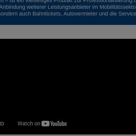
en – ist ein vielseitiges Produkt zur Professionalisieru
nbindung weiterer Leistungsanbieter im Mobilitätssekto
ondern auch Bahntickets, Autovermieter und die Servic