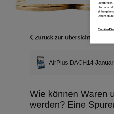
unterbreiten
ablehnen ode
einhergehend
Datenschutz
Cookie-Ein
Zurück zur Übersicht
AirPlus DACH
14 Januar
Wie können Waren un
werden? Eine Spuren