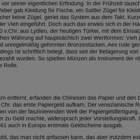
vor seiner eigentlichen Erfindung. In der Frühzeit taus
eber gab Kleidung für Fische, ein Sattler Zügel für Kleid
scher keine Zügel, geriet das System aus dem Takt. Kur
er Vieh eingeführt. Doch auch das erwies sich in der Ha
0 v.Chr. aus Lydien, der heutigen Türkei, mit dem Einsat
ichen Währung auf hauptsächlich zwei Wertformen: Vieh (
 und unregelmäßig geformten Bronzestücken, Aes rude gen
rdings ist schriftlich belegt, dass seit der Belagerung von
ezahlt wurden. So spielten Münzen als Instrument der r
e Rolle.
km entfernt, erfanden die Chinesen das Papier und den 
 Chr. das erste Papiergeld aufkam. Der venezianische R
n von der faszinierenden Welt der Papiergeldfertigung,
er zu Geld machte, widersprach jeder Vorstellungskraft.
661 auch in Europa erstmals Geldscheine ausgab.
eld, das man nicht anfassen kann, das aber trotzdem exist