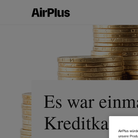
Es war einm
Kreditkarte
AirPlus würd
unsere Produ