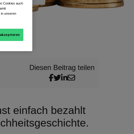
von Cookies auch
amit
 in unseren
 akzeptieren
Diesen Beitrag teilen
t einfach bezahlt
chheitsgeschichte.