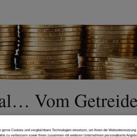
al… Vom Getreide
e gerne Cookies und vergleichbare Technologien einsetzen, um Ihnen die Webseitennutzung z
kte zu verbessern sowie Ihnen zusammen mit weiteren Unternehmen personaliserte Angebo