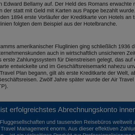
n Edward Bellamy auf. Der Held des Romans erwachte n
in der statt mit Geld mit Karten aus Pappe bezahlt wurde
urden 1894 erste Vorläufer der Kreditkarte von Hotels a
inien folgten dem Beispiel aus der Hotelbranche.
mms amerikanischer Fluglinien ging schließlich 1936 der
ternehmenskunden auch in wirtschaftlich unsicheren Zei
erste Zahlungssystem für Dienstreisen gelegt, das auf e
karte entwickelte und im Geschäftsreisemarkt nahezu unv
Travel Plan begann, gilt als erste Kreditkarte der Welt, a
häftsreisen. Zwölf Jahre später wurde der Air Travel Pl
TP).
ist erfolgreichstes Abrechnungskonto inn
 Fluggesellschaften und tausenden Reisebüros weltweit 
as Travel Management enorm. Aus dieser effektiven Zahlu