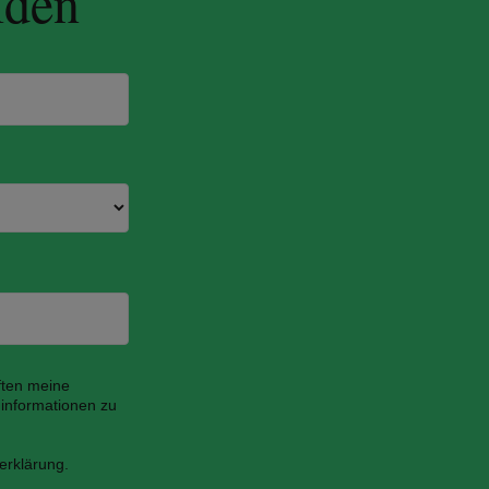
lden
ften meine
informationen zu
erklärung.