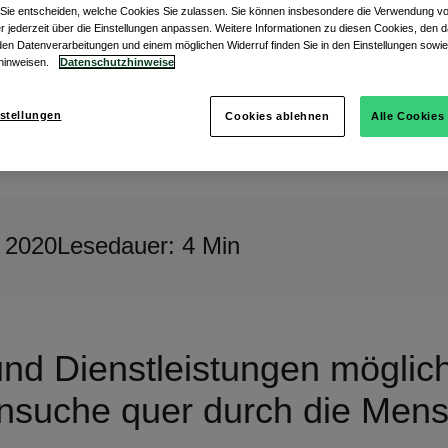
. Sie entscheiden, welche Cookies Sie zulassen. Sie können insbesondere die Verwendung 
r jederzeit über die Einstellungen anpassen. Weitere Informationen zu diesen Cookies, den d
en Datenverarbeitungen und einem möglichen Widerruf finden Sie in den Einstellungen sowie
hinweisen.
Datenschutzhinweise
stellungen
Cookies ablehnen
Alle Cookies
 2020
Lesedauer: 4 Min
d Dienstleistungen möglichs
suche quer durch die Mens