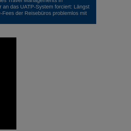
ng des Travel Managements in
r an das UATP-System forciert: Längst
e-Fees der Reisebüros problemlos mit