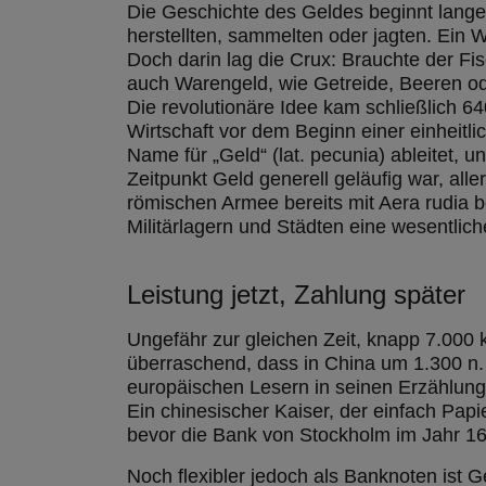
Die Geschichte des Geldes beginnt lange 
herstellten, sammelten oder jagten. Ein W
Doch darin lag die Crux: Brauchte der Fi
auch Warengeld, wie Getreide, Beeren od
Die revolutionäre Idee kam schließlich 64
Wirtschaft vor dem Beginn einer einheitl
Name für „Geld“ (lat. pecunia) ableitet,
Zeitpunkt Geld generell geläufig war, alle
römischen Armee bereits mit Aera rudia b
Militärlagern und Städten eine wesentlich
Leistung jetzt, Zahlung später
Ungefähr zur gleichen Zeit, knapp 7.000 
überraschend, dass in China um 1.300 n.
europäischen Lesern in seinen Erzählunge
Ein chinesischer Kaiser, der einfach Papi
bevor die Bank von Stockholm im Jahr 1
Noch flexibler jedoch als Banknoten ist G