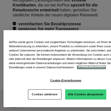
Mit digitalen Zahlungsmitteln wie
virtuelle
Kreditkarten
, die wir bei AirPlus
speziell für die
Reisebranche entwickelt
haben, genießen Sie
sämtliche Vorteile der neuen digitalen Reisewelt:
vereinfachen Sie Bezahlprozesse
gewinnen Sie mehr Transparenz
reduzieren Sie Betrugsrisiken
schonen Sie dabei stets den Cashflow
AirPlus würde gerne Cookies und vergleichbare Technologien einsetzen, um Ihnen di
Ihres Reiseunternehmens und vieles mehr!
Webseitennutzung zu erleichtern, unsere Produkte zu verbessern sowie Ihnen zus
weiteren Unternehmen personaliserte Angebote zu unterbreiten. Sie entscheiden, we
Wie vielfältig Sie vom Einsatz digitaler
Cookies Sie zulassen. Sie können insbesondere die Verwendung von Cookies auch 
Zahlungsmittel profitieren können und welche
oder jederzeit über die Einstellungen anpassen. Weitere Informationen zu diesen Coo
Chancen und Möglichkeiten sich auf diesem
damit einhergehenden Datenverarbeitungen und einem möglichen Widerruf finden Sie 
Weg auch für Ihre Lieferanten und Dienstleister
Einstellungen sowie in unseren Datenschutzhinweisen.
Datenschutzhinweise
ergeben, möchten wir Ihnen praxisnah zeigen.
Cookie-Einstellungen
Cookies ablehnen
Alle Cookies akzeptieren
WEBINAR