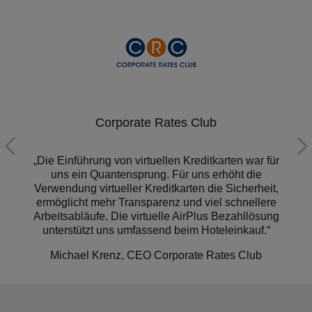
eMind
ür
„Die Integration der virtuellen Zahlungslösung von
AirPlus ermöglicht es uns, unseren gemeinsamen
t,
Kunden eine noch effizientere und nahtlosere
e
Abwicklung zu bieten."
ng
Ercan Duman, CEO eMind Software GmbH