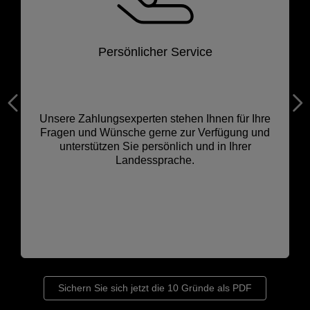
Ausfallrisiko reduzieren
Mit unserer virtuellen Bezahllösung von Mastercard
sind Sie abgesichert. Sollte Ihr Lieferant die
Reiseleistung nicht erbringen können
(Hotelzimmer, Flug, Bahnticket, Eintrittskarte, etc.),
erhalten Sie den gezahlten Betrag zurück. Welche
Voraussetzungen dafür nötig sind, erfahren Sie von
unseren Experten, die Ihnen gerne Rede und
Antwort stehen.
Sichern Sie sich jetzt die 10 Gründe als PDF