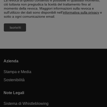
La revoca di questo consenso è possibile in qualsiasi momento,
ciò tuttavia non pregiudica la liceità del trattamento fino al
momento della revoca. Maggiori informazioni sulla revoca e
sull'utilizzo dei dati sono disponibili nell'
informativa sulla privacy
e
sotto a ogni comunicazione email.
Azienda
Stampa e Media
Sostenibilità
Note Legali
Sistema di Whistleblowing