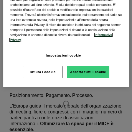
pagamento aziendale.
anche insieme ad altre aziende. È lei a decidere quali cookie consentire. E’
possibile rifiutare l'uso dei cookie o modificare le impostazioni in qualsiasi
momento. Troverà ulteriori informazioni sui cookie, sul trattamento dei dati e su
una loro eventuale revoca, nelle impostazioni e all’interno della nostra
#MICEpiùsenza!
Informativa sulla Privacy. Il rifiuto dei cookie o la chiusura del seguente banner
comporta il permanere delle impostazioni di default e la continuazione della
navigazione in assenza di cookie diversi da quelli tecnici.
Informativa
Privacy
Impostazioni cookie
Rifiuta i cookie
Accetta tutti i cookie
Le 3P del MICE
P
osizionamento.
P
agamento.
P
rocesso.
L'Europa guida il mercato globale dell'organizzazione
di meeting, fiere e congressi, con il maggior numero di
partecipanti a conferenze di associazioni
internazionali.
Ottimizzare la spesa per il MICE
è
essenziale.