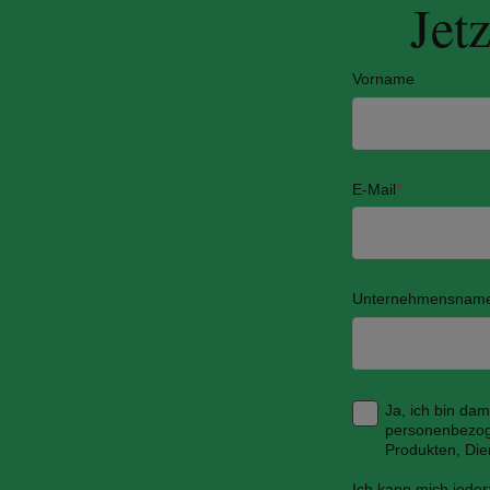
Jet
Vorname
E-Mail
*
Unternehmensnam
Ja, ich bin da
personenbezog
Produkten, Die
Ich kann mich jeder