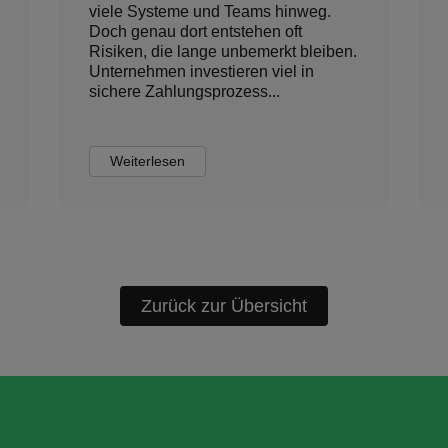
ich
investieren viel Zeit in
en –
Kostenkontrolle,
er
Lieferantenmanagement und
Compliance. In vielen Unternehmen
fehlt dabei jedoch eine zentrale
Grundlage für fundierte ...
Weiterlesen
Zurück zur Übersicht