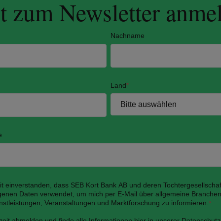
zt zum Newsletter anme
Nachname
Land
*
e
mit einverstanden, dass SEB Kort Bank AB und deren Tochtergesellscha
enen Daten verwendet, um mich per E-Mail über allgemeine Branchen
nstleistungen, Veranstaltungen und Marktforschung zu informieren.
*
zeit abmelden und finde alle Informationen
hier
in unserer Datenschutz