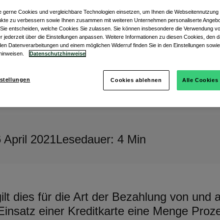
e gerne Cookies und vergleichbare Technologien einsetzen, um Ihnen die Webseitennutzung z
kte zu verbessern sowie Ihnen zusammen mit weiteren Unternehmen personaliserte Angebo
. Sie entscheiden, welche Cookies Sie zulassen. Sie können insbesondere die Verwendung 
r jederzeit über die Einstellungen anpassen. Weitere Informationen zu diesen Cookies, den d
en Datenverarbeitungen und einem möglichen Widerruf finden Sie in den Einstellungen sowie
hinweisen.
Datenschutzhinweise
stellungen
Cookies ablehnen
Alle Cookies
 April 2021
Lesedauer: 4 Min
gilt dies für die Art der Bezahlung von und
 Einsatz einer Kreditkarte eine Menge Proz