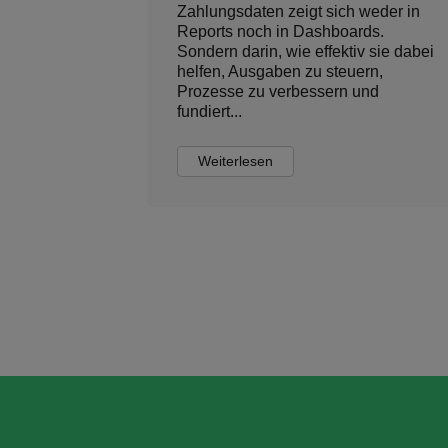
en B2B-Umfeld
tatsächlich arbeitet, entscheidet s
ung. Mit der
im Travel Trade hinter den Kuliss
sich ein
dort, wo zahlreiche Leistungsträg
mat, das
und Reiseveranstalter,
fizienter un...
unterschiedliche Zahlung...
Weiterlesen