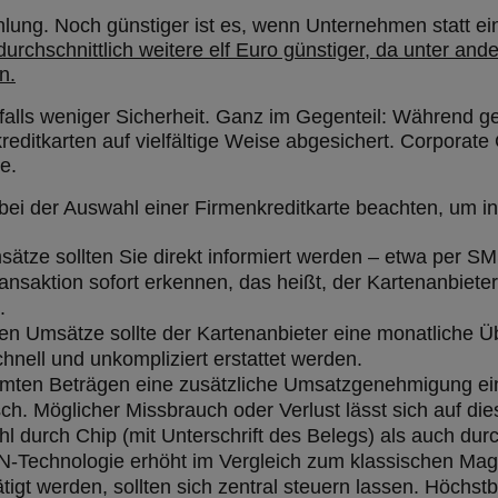
ahlung. Noch günstiger ist es, wenn Unternehmen statt ei
urchschnittlich weitere elf Euro günstiger, da unter an
n.
falls weniger Sicherheit. Ganz im Gegenteil: Während g
reditkarten auf vielfältige Weise abgesichert. Corporat
e.
bei der Auswahl einer Firmenkreditkarte beachten, um in 
sätze sollten Sie direkt informiert werden – etwa per SM
saktion sofort erkennen, das heißt, der Kartenanbieter
.
en Umsätze sollte der Kartenanbieter eine monatliche Übe
hnell und unkompliziert erstattet werden.
immten Beträgen eine zusätzliche Umsatzgenehmigung ei
sch. Möglicher Missbrauch oder Verlust lässt sich auf di
wohl durch Chip (mit Unterschrift des Belegs) als auch 
N-Technologie erhöht im Vergleich zum klassischen Mag
tigt werden, sollten sich zentral steuern lassen. Höchstb