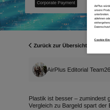
Corporate Payment
AirPlus würd
unsere Produ
unterbreiten
ablehnen ode
einhergehend
Datenschutz
Cookie-Ein
Zurück zur Übersicht
AirPlus Editorial Team
26
Plastik ist besser – zumindest 
Vergleich zu Bargeld spart der