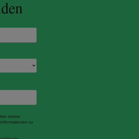
lden
ften meine
informationen zu
erklärung.