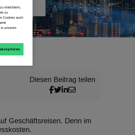
u erleichtern,
te zu
von Cookies auch
amit
 in unseren
 akzeptieren
Diesen Beitrag teilen
 auf Geschäftsreisen. Denn im
esskosten.