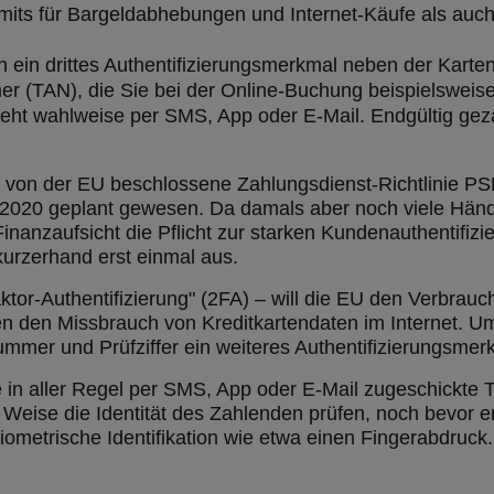
imits für Bargeldabhebungen und Internet-Käufe als auch
n ein drittes Authentifizierungsmerkmal neben der Karte
r (TAN), die Sie bei der Online-Buchung beispielsweise
ht wahlweise per SMS, App oder E-Mail. Endgültig gez
 von der EU beschlossene Zahlungsdienst-Richtlinie PS
2020 geplant gewesen. Da damals aber noch viele Händl
inanzaufsicht die Pflicht zur starken Kundenauthentifi
kurzerhand erst einmal aus.
tor-Authentifizierung" (2FA) – will die EU den Verbrauch
gen den Missbrauch von Kreditkartendaten im Internet. 
nummer und Prüfziffer ein weiteres Authentifizierungsme
e in aller Regel per SMS, App oder E-Mail zugeschickte
Weise die Identität des Zahlenden prüfen, noch bevor er 
ometrische Identifikation wie etwa einen Fingerabdruck.