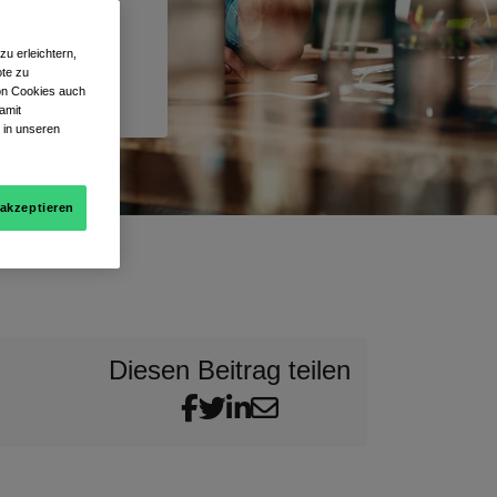
u erleichtern,
te zu
von Cookies auch
amit
 in unseren
 akzeptieren
Diesen Beitrag teilen