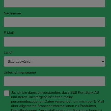
Nachname
E-Mail
*
Land
*
Unternehmensname
Ja, ich bin damit einverstanden, dass SEB Kort Bank AB
und deren Tochtergesellschaften meine
personenbezogenen Daten verwendet, um mich per E-Mail
über allgemeine Brancheninformationen zu Produkten,
Dienstleistungen, Veranstaltungen und Marktforschung zu