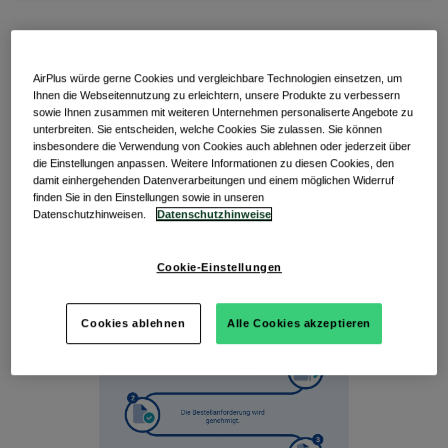
Was im privaten Bereich längst selbstverständlich ist, stellt
Unternehmen vor sehr zeitaufwendige Herausforderungen:
AirPlus würde gerne Cookies und vergleichbare Technologien einsetzen, um
Der schnelle, spontane Online-Einkauf ist zu Hause in nur
Ihnen die Webseitennutzung zu erleichtern, unsere Produkte zu verbessern
wenigen Klicks erledigt.
sowie Ihnen zusammen mit weiteren Unternehmen personaliserte Angebote zu
unterbreiten. Sie entscheiden, welche Cookies Sie zulassen. Sie können
insbesondere die Verwendung von Cookies auch ablehnen oder jederzeit über
Bei unternehmensbezogenen Ad-hoc-Beschaffungen sieht
die Einstellungen anpassen. Weitere Informationen zu diesen Cookies, den
dies ganz anders aus: Ob eine Bestellung von
damit einhergehenden Datenverarbeitungen und einem möglichen Widerruf
Büromaterialien oder die sofort benötigte Verlängerung
finden Sie in den Einstellungen sowie in unseren
eines Software-Abos – der damit verbundene
Datenschutzhinweisen.
Datenschutzhinweise
Zahlungsprozess ist weder schnell noch effizient.
Zunehmend dezentrale Zahlungen erschweren zudem den
Abgleich und die Budget-Kontrolle in Unternehmen.
Cookie-Einstellungen
Folgendes Standardverfahren für berufliche
Beschaffungen kommt Ihnen bestimmt bekannt vor:
Cookies ablehnen
Alle Cookies akzeptieren