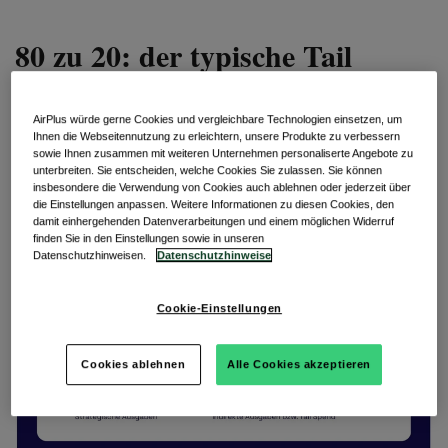
80 zu 20: der typische Tail
Spend
AirPlus würde gerne Cookies und vergleichbare Technologien einsetzen, um
Hierbei zeigt sich bei den meisten Unternehmen dasselbe
Ihnen die Webseitennutzung zu erleichtern, unsere Produkte zu verbessern
Muster: 80 % der Ausgaben fließen an 20 % der
sowie Ihnen zusammen mit weiteren Unternehmen personaliserte Angebote zu
unterbreiten. Sie entscheiden, welche Cookies Sie zulassen. Sie können
Lieferanten. Dieses sogenannte Pareto-Prinzip kennen Sie
insbesondere die Verwendung von Cookies auch ablehnen oder jederzeit über
vielleicht. Allerdings gilt auch der umgekehrte Fall: 20 %
die Einstellungen anpassen. Weitere Informationen zu diesen Cookies, den
der Ausgaben gehen an 80 % der Lieferanten. Die typische
damit einhergehenden Datenverarbeitungen und einem möglichen Widerruf
Verteilung verdeutlicht folgende Kurve:
finden Sie in den Einstellungen sowie in unseren
Datenschutzhinweisen.
Datenschutzhinweise
Cookie-Einstellungen
Cookies ablehnen
Alle Cookies akzeptieren