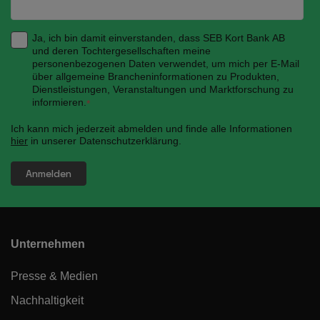
Ja, ich bin damit einverstanden, dass SEB Kort Bank AB
und deren Tochtergesellschaften meine
personenbezogenen Daten verwendet, um mich per E-Mail
über allgemeine Brancheninformationen zu Produkten,
Dienstleistungen, Veranstaltungen und Marktforschung zu
informieren.
*
Ich kann mich jederzeit abmelden und finde alle Informationen
hier
in unserer Datenschutzerklärung.
Unternehmen
Presse & Medien
Nachhaltigkeit