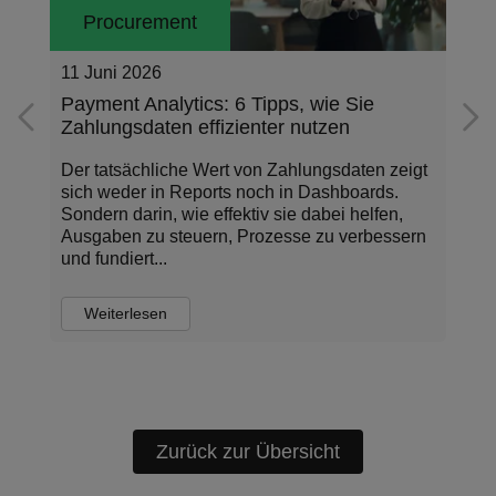
Procurement
03 Juni 2026
Warum fehlende Kontrolle über
Zahlungsdaten zum Risiko wird
Zahlungsprozesse laufen heute über viele
Systeme und Teams hinweg. Doch genau dort
entstehen oft Risiken, die lange unbemerkt
bleiben. Unternehmen investieren viel in
sichere Zahlungsprozess...
Weiterlesen
Zurück zur Übersicht