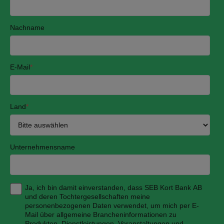
Nachname
E-Mail
*
Land
*
Unternehmensname
Ja, ich bin damit einverstanden, dass SEB Kort Bank AB
und deren Tochtergesellschaften meine
personenbezogenen Daten verwendet, um mich per E-
Mail über allgemeine Brancheninformationen zu
Produkten, Dienstleistungen, Veranstaltungen und