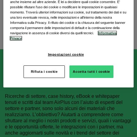
anche insieme ad altre aziende. È lei a decidere quali cookie consentire. E’
possibile rifiutare l'uso dei cookie o modificare le impostazioni in qualsiasi
momento. Troverà ulteriori informazioni sui cookie, sul trattamento dei dati e su
una loro eventuale revoca, nelle impostazioni e all’interno della nostra
Informativa sulla Privacy. Il rifiuto dei cookie o la chiusura del seguente banner
comporta il permanere delle impostazioni di default e la continuazione della
navigazione in assenza di cookie diversi da quelli tecnici.
Informativa
Privacy
Impostazioni cookie
Compila il form per iscriverti alla
Rifiuta i cookie
Accetta tutti i cookie
newsletter
Ricerche di settore, case history, eBook e whitepaper
tenuti e scritti dal team AirPlus con l’aiuto di esperti del
settore e partner, sono solo alcuni dei materiali che
realizziamo.
L’obbiettivo? Aiutarti a comprendere come
sfruttare al meglio i nostri prodotti e servizi, quali i vantaggi
e le opportunità offerte, le integrazioni con i partner, ma
anche aggiornarti sulle novità e i trend del settore dei