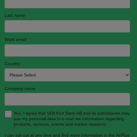
Last name
Work email
*
Country
*
Company name
Yes, I agree that SEB Kort Bank AB and its subsidiaries may
use my personal data to e-mail me information regarding
products, services, events and market research.
*
I can opt-out at any time and find more information in the AirPlus