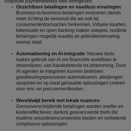
corporate paymentwereld mee vormgeven:
Onzichtbare betalingen en naadloze ervaringen
:
Business-to-business-betalingen evolueren steeds
meer richting de eenvoud die we ook bij
consumententransacties herkennen. Virtuele kaarten,
tokenisatie en
open banking
maken soepele, realtime
betalingen mogelijk waarbij de gebruikerservaring
voorop staat.
Automatisering en AI-integratie
: Nieuwe tools
maken gebruik van AI om financiële workflows te
stroomlijnen, van fraudedetectie tot afstemming. Door
AI-agenten te integreren kunnen bedrijven
goedkeuringsprocessen automatiseren, afwijkingen
opsporen en op maat gemaakte oplossingen creëren
voor reis- en procurementkosten.
Wereldwijd bereik met lokale nuances
:
Grensoverschrijdende betalingen worden sneller en
kosteneffectiever, dankzij geavanceerde tools die
realtime wisselkoersconversies bieden en verbeterde
compliance-oplossingen.