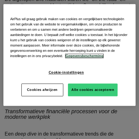
ontmoetten we onze klanten tijdens 8 verschillende events
in evenveel steden, verspreid over België, Nederland,
Luxemburg en Zweden.
AirPlus wil graag gebruik maken van cookies en vergelijkbare technologieën
om het gebruik van de website te vergemakkelijken, om onze producten te
Elk event had één of meerdere keynote sprekers om topics
verbeteren en om u samen met andere bedrijven gepersonaliseerde
aanbiedingen te doen. U bepaalt zelf welke cookies u toestaat. In het bijzonder
zoals de nieuwste trends en inzichten in de zakelijke
kunt u het gebruik van cookies weigeren of de instellingen op elk gewenst
betaalsector te bespreken.
moment aanpassen. Meer informatie over deze cookies, de bijbehorende
gegevensverwerking en een eventuele herroeping kunt u vinden in de
En wij zijn geen
gatekeepers
! Laten we samen de
instellingen en in ons privacybeleid.
Gegevensbescherming
highlights doornemen.
Cookie-instellingen
Sterkere bedrijven dankzij
Cookies afwijzen
Alle cookies accepteren
innovatieve betaaltrends
Transformatieve financiële processen voor de
moderne werkplek
Een
deep dive
in de transformatieve trends die de