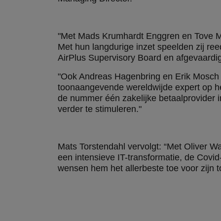
"Met Mads Krumhardt Enggren en Tove Mar
Met hun langdurige inzet speelden zij ree
AirPlus Supervisory Board en afgevaard
"Ook Andreas Hagenbring en Erik Mosch sp
toonaangevende wereldwijde expert op he
de nummer één zakelijke betaalprovider i
verder te stimuleren."
Mats Torstendahl vervolgt: “Met Oliver Wa
een intensieve IT-transformatie, de Covi
wensen hem het allerbeste toe voor zijn 