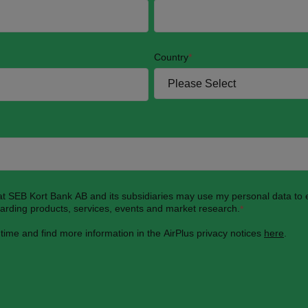
Country
*
hat SEB Kort Bank AB and its subsidiaries may use my personal data to
garding products, services, events and market research.
*
 time and find more information in the AirPlus privacy notices
here
.