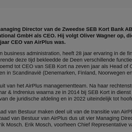
aging Director van de Zweedse SEB Kort Bank AB, t
ional GmbH als CEO. Hij volgt Oliver Wagner op, di
f jaar CEO van AirPlus was.
usiness administration, heeft 28 jaar ervaring in de fi
durende deze tijd bekleedde de Deen verschillende funct
enoemd tot CEO van SEB Kort na zeven jaar als Head of
ten in Scandinavië (Denemarken, Finland, Noorwegen e
uit van het AirPlus managementteam. Na haar rechtenstu
ar & Indrenius waarna ze in 2014 bij SEB Kort in dienst t
de juridische afdeling en in 2022 uiteindelijk tot hoofd
d van Bestuur maken deel uit van de transitie van Air
Raad van Bestuur van AirPlus dus uit vier Managing Di
ik Mosch. Erik Mosch, voorheen Chief Representative v