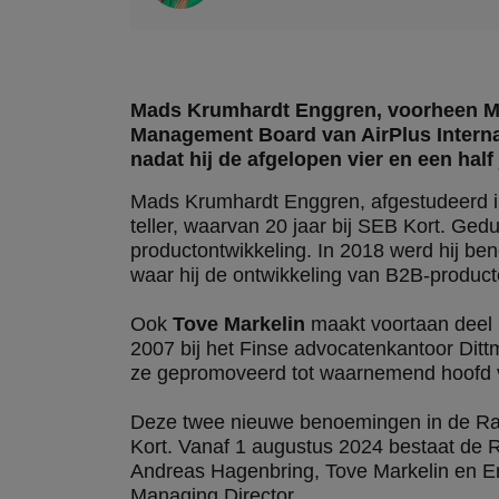
Mads Krumhardt Enggren, voorheen Man
Management Board van AirPlus Internat
nadat hij de afgelopen vier en een hal
Mads Krumhardt Enggren, afgestudeerd in b
teller, waarvan 20 jaar bij SEB Kort. Ge
productontwikkeling. In 2018 werd hij b
waar hij de ontwikkeling van B2B-produc
Ook
Tove Markelin
maakt voortaan deel 
2007 bij het Finse advocatenkantoor Dittm
ze gepromoveerd tot waarnemend hoofd van 
Deze twee nieuwe benoemingen in de Raa
Kort. Vanaf 1 augustus 2024 bestaat de 
Andreas Hagenbring, Tove Markelin en Er
Managing Director.