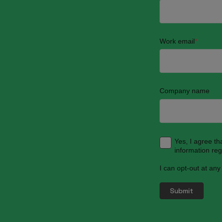
Work email
*
Company name
Yes, I agree t
information re
I can opt-out at any