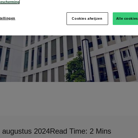
l
escherming
tellingen
Cookies afwijzen
Alle cookie
 augustus 2024
Read Time: 2 Mins