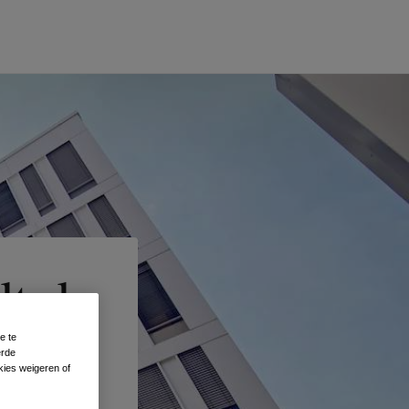
t de
e te
erde
kies weigeren of