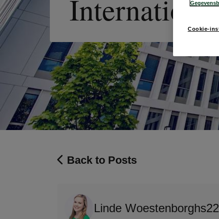
Internationa
Gegevensb
Cookie-ins
Back to Posts
Linde Woestenborghs
22