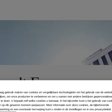
rdt Enggren word
van AirPlus
graag gebruik maken van cookies en vergelijkbare technologieën om het gebruik van de websit
jken, om onze producten te verbeteren en om u samen met andere bedrijven gepersonalise
te doen. U bepaalt zelf welke cookies u toestaat. In het bijzonder kunt u het gebruik van coo
gen op elk gewenst moment aanpassen. Meer informatie over deze cookies, de bijbehorende
rking en een eventuele herroeping kunt u vinden in de instellingen en in ons privacybeleid.