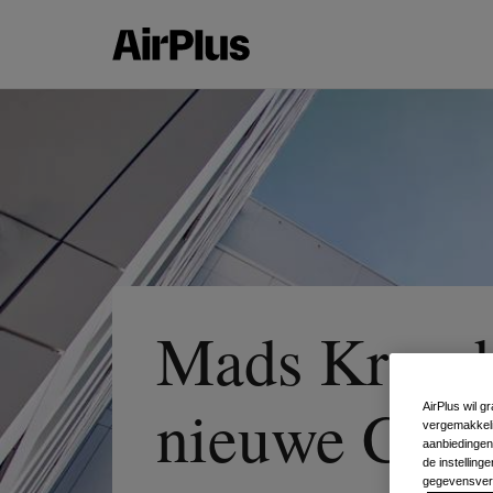
Mads Krumha
nieuwe CEO 
AirPlus wil 
vergemakkeli
aanbiedingen 
de instellin
gegevensverwe