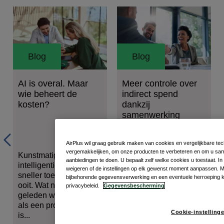
Blog
Blog
AI is overal. Maar
Meer controle over
wie beheert de
indirect spend
kosten?
dankzij
samenwerking
tussen AirPlus en
Kresus
AirPlus wil graag gebruik maken van cookies en vergelijkbare te
vergemakkelijken, om onze producten te verbeteren en om u sam
Kunstmatige
AirPlus International en
aanbiedingen te doen. U bepaalt zelf welke cookies u toestaat. In
intelligentie wordt
Kresus Technologies
weigeren of de instellingen op elk gewenst moment aanpassen. M
sneller toegepast dan
kondigen vandaag,
bijbehorende gegevensverwerking en een eventuele herroeping kun
ooit. Wat nog maar kort
ondersteund door
privacybeleid.
Gegevensbescherming
geleden werd gezien
Mastercard, een
als een proefproject,
nieuwe samenwerking
Cookie-instelling
is...
aan, om...