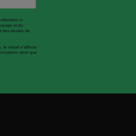
ollectées ci-
voyage et du
et des études de
le retrait n'affecte
formations ainsi que