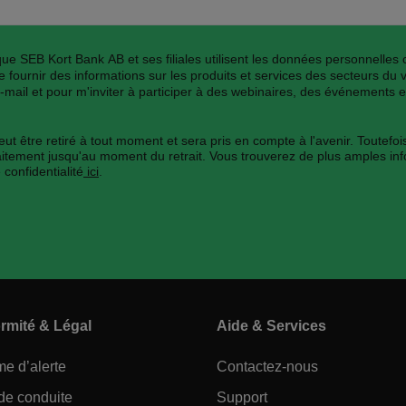
que SEB Kort Bank AB et ses filiales utilisent les données personnelles c
fournir des informations sur les produits et services des secteurs du 
mail et pour m'inviter à participer à des webinaires, des événements 
 être retiré à tout moment et sera pris en compte à l'avenir. Toutefois, 
traitement jusqu'au moment du retrait. Vous trouverez de plus amples in
 confidentialité
ici
.
rmité & Légal
Aide & Services
e d’alerte
Contactez-nous
de conduite
Support