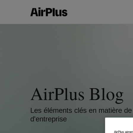
AirPlus Blog
Les éléments clés en matière de
d'entreprise
AirPlus aimer