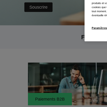
produits et 
Souscrire
cookies que v
tout moment.
éventuelle ré
Paramètres
Filtrer pa
Paiements B2B