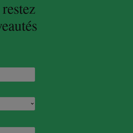
 restez
veautés