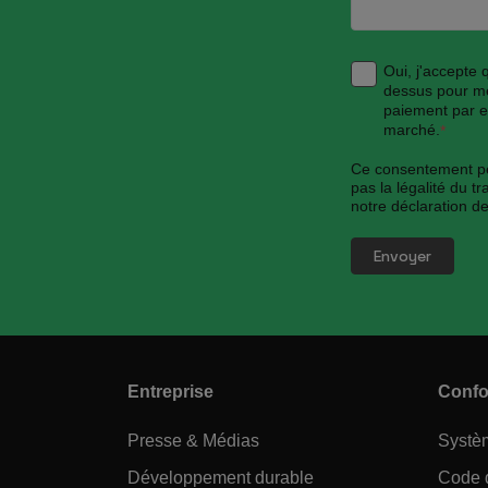
Oui, j'accepte 
dessus pour me 
paiement par e-
marché.
*
Ce consentement peut
pas la légalité du 
notre déclaration de
Entreprise
Confo
Presse & Médias
Systèm
Développement durable
Code 