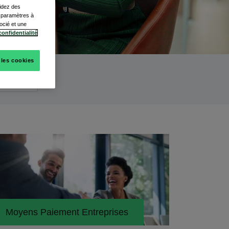
cidez des
s paramètres à
ocié et une
confidentialité
 les cookies
Moyens Paiement Entreprises