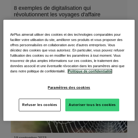
8 exemples de digitalisation qui
révolutionnent les voyages d'affaire
La façon dont nous voyageons est en pleine
AirPlus aimerait utiliser des cookies et des technologies comparables pour
évolution. Toujoursà l'affût des dernières
faciliter votre utilisation du site, améliorer ses produits et vous proposer des
tendances en
offres personnalisées en collaboration avec d'autres entreprises. Vous
décidez des cookies que vous autorisez. En particulier, vous pouvez refuser
l'utilisation des cookies ou en modifier les paramètres à tout moment. Vous
En savoir plus
trouverez de plus amples informations sur ces cookies, le traitement des
données associé et une éventuelle révocation dans les paramètres ainsi que
dans notre politique de confidentialité.
Politique de confidentialité
Paramètres des cookies
Refuser les cookies
Autoriser tous les cookies