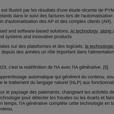
é est illustré par les résultats d'une étude récente de P
retards dans le suivi des factures lors de l'automatisati
in d'automatisation des AP et des comptes clients (AR).
based and software-based solutions,
AI technology, along 
end systems and innovative products
basées sur des plateformes et des logiciels,
la technologie
e depuis des années un rôle important dans l'alimentati
c'est la redéfinition de l'IA avec l'IA générative. [5]
apprentissage automatique qui génèrent du contenu, sou
ègre le traitement du langage naturel (NLP) aux fonctionnal
 sur le paysage des paiements, changeant les activités d
chnologie pour détecter les fraudes ou les écarts et fair
 temps, l'IA générative complète cette technologie en tan
ontenu.