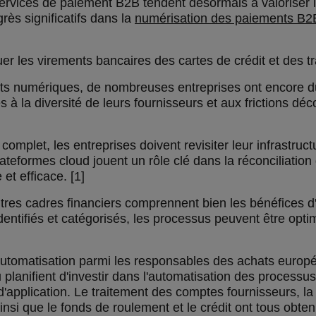
 services de paiement B2B tendent désormais à valoriser 
rès significatifs dans la
numérisation des paiements B2
guer les virements bancaires des cartes de crédit et des 
ts numériques, de nombreuses entreprises ont encore du
s à la diversité de leurs fournisseurs et aux frictions d
omplet, les entreprises doivent revisiter leur infrastruct
plateformes cloud jouent un rôle clé dans la réconciliation
t efficace. [1]
tres cadres financiers comprennent bien les bénéfices d'
dentifiés et catégorisés, les processus peuvent être optim
 l'automatisation parmi les responsables des achats europ
ou planifient d'investir dans l'automatisation des proces
'application. Le traitement des comptes fournisseurs, la 
ainsi que le fonds de roulement et le crédit ont tous obt