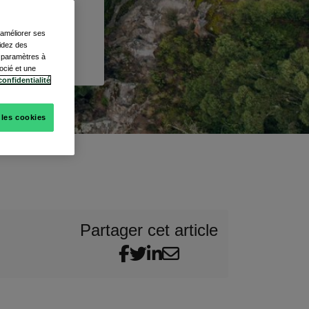
, améliorer ses
cidez des
s paramètres à
ocié et une
confidentialité
 les cookies
Partager cet article