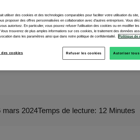
longue haleine ?
ait utiliser des cookies et des technologies comparables pour faciliter votre utilisation du site
vous proposer des offres personnalisées en collaboration avec d'autres entreprises. Vous dé
ments B2B
ous autorisez. En particulier, vous pouvez refuser l'utilisation des cookies ou en modifier le
 Vous trouverez de plus amples informations sur ces cookies, le traitement des données ass
vocation dans les paramètres ainsi que dans notre politique de confidentialité.
Politique de 
 des cookies
Refuser les cookies
Autoriser tous
6 mars 2024
Temps de lecture: 12 Minutes