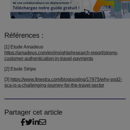
Références :
[1] Etude Amadeus
https://amadeus.com/en/insights/research-report/strong-
customer-authentication-in-travel-payments
[2] Etude Stripe
[3]
https://www.finextra.com/blogposting/17975/why-psd2-
sca-is-a-challenging-journey-for-the-travel-sector
Partager cet article