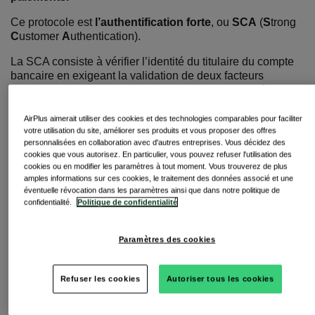
Ce protocole est
l’authentification forte
, ou
SCA
(
S
trong
C
ustomer
A
uthentication).
La SCA consiste à vérifier l’identité du titulaire du compte
bancaire en exigeant la validation de deux facteurs
d’authentification. Ces derniers doivent appartenir à deux
catégories de facteurs distinctes, parmi les trois catégories
suivantes :
AirPlus aimerait utiliser des cookies et des technologies comparables pour faciliter
Facteur de connaissance.
Le client justifie d’une
votre utilisation du site, améliorer ses produits et vous proposer des offres
personnalisées en collaboration avec d'autres entreprises. Vous décidez des
information qu’il
connaît
, comme un code ou un mot
cookies que vous autorisez. En particulier, vous pouvez refuser l'utilisation des
de passe.
cookies ou en modifier les paramètres à tout moment. Vous trouverez de plus
Facteur de possession.
Le client dispose d’un
amples informations sur ces cookies, le traitement des données associé et une
élément qu’il
possède
, comme un téléphone portable
éventuelle révocation dans les paramètres ainsi que dans notre politique de
ou une carte.
confidentialité.
Politique de confidentialité
Facteur d’inhérence
. Le client montre un élément
qui le
caractérise
, grâce à la reconnaissance faciale,
Paramètres des cookies
digitale ou vocale, par exemple.
Ce nouveau protocole risque de compliquer les
Refuser les cookies
Autoriser tous les cookies
procédures de paiement, aussi bien pour les marchands
que pour les intermédiaires et les clients.