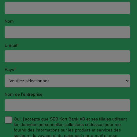
Nom
E-mail
*
Pays
*
Nom de l'entreprise
Oui, j'accepte que SEB Kort Bank AB et ses filiales utilisent
les données personnelles collectées ci-dessus pour me
fournir des informations sur les produits et services des
secteurs du voyage et du paiement par e-mail et pour