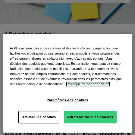
Revenir aux articles
AirPlus aimerait utiliser des cookies et des technologies comparables pour
faciliter votre utilisation du site, améliorer ses produits et vous proposer des
offres personnalisées en collaboration avec d'autres entreprises. Vous
décidez des cookies que vous autorisez. En particulier, vous pouvez refuser
Lidwine Bernardin
l'utilisation des cookies ou en modifier les paramètres à tout moment. Vous
trouverez de plus amples informations sur ces cookies, le traitement des
28 mars 2025
données associé et une éventuelle révocation dans les paramètres ainsi que
Temps de lecture: 2 Minutes
dans notre politique de confidentialité.
Politique de confidentialité
Partager cet article
Paramètres des cookies
Refuser les cookies
Autoriser tous les cookies
AirPlus International et le G.I.E ASHA annoncent le