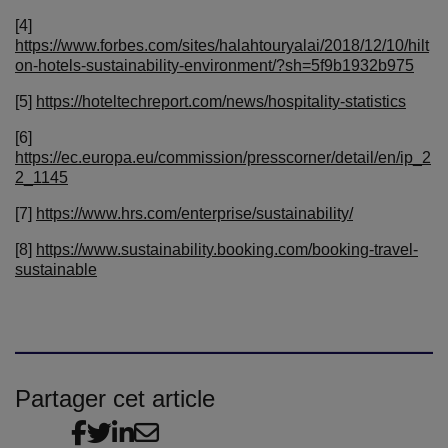
[4]
https://www.forbes.com/sites/halahtouryalai/2018/12/10/hilt
on-hotels-sustainability-environment/?sh=5f9b1932b975
[5]
https://hoteltechreport.com/news/hospitality-statistics
[6]
https://ec.europa.eu/commission/presscorner/detail/en/ip_2
2_1145
[7]
https://www.hrs.com/enterprise/sustainability/
[8]
https://www.sustainability.booking.com/booking-travel-
sustainable
Partager cet article