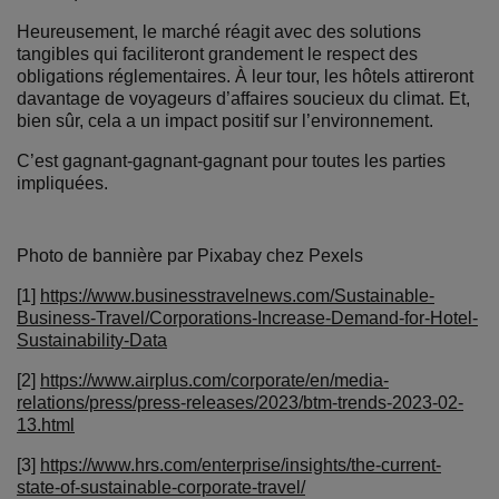
Heureusement, le marché réagit avec des solutions
tangibles qui faciliteront grandement le respect des
obligations réglementaires. À leur tour, les hôtels attireront
davantage de voyageurs d’affaires soucieux du climat. Et,
bien sûr, cela a un impact positif sur l’environnement.
C’est gagnant-gagnant-gagnant pour toutes les parties
impliquées.
Photo de bannière par Pixabay chez Pexels
[1]
https://www.businesstravelnews.com/Sustainable-
Business-Travel/Corporations-Increase-Demand-for-Hotel-
Sustainability-Data
[2]
https://www.airplus.com/corporate/en/media-
relations/press/press-releases/2023/btm-trends-2023-02-
13.html
[3]
https://www.hrs.com/enterprise/insights/the-current-
state-of-sustainable-corporate-travel/