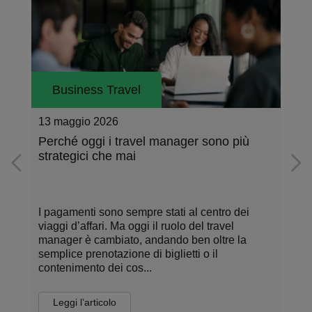
Business Travel
24 febbraio 2026
 più
Business Travel 2026: 5 cambiamenti
chiave da conoscere
 dei
Il 2026 si preannuncia come un anno di
l
importanti trasformazioni per il settore dei viagg
e la
d’affari. Tra nuove normative europee, requisiti
di ingresso aggiornati, obblighi di
rendicontazion...
Leggi l’articolo