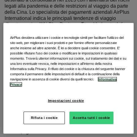
legati alla pandemia e delle restrizioni al viaggio da parte
della Cina. Lo specialista dei pagamenti aziendali AirPlus
International indica le principali tendenze di viaggio
rilevate grazie all'AirPlus Business Travel Index, tool di
data mining che elabora milioni di transazioni di volo
effettuate a livello globale.
AirPlus desidera utilizzare i cookie e tecnologie simili per facilitare l'utilizzo del
sito web, per migliorare i suoi prodotti e per fornire offerte personalizzate
L’analisi delle transazioni per biglietteria aerea effettuate
anche insieme ad altre aziende. È lei a decidere quali cookie consentire. E’
tramite le soluzioni di pagamento AirPlus nel 2022
possibile rifiutare l'uso dei cookie o modificare le impostazioni in qualsiasi
momento. Troverà ulteriori informazioni sui cookie, sul trattamento dei dati e su
evidenzia come stiano cambiando le abitudini dei
una loro eventuale revoca, nelle impostazioni e all’interno della nostra
viaggiatori d'affari italiani ed europei. Queste le principali
Informativa sulla Privacy. Il rifiuto dei cookie o la chiusura del seguente banner
tendenze destinate a influenzare anche le trasferte di
comporta il permanere delle impostazioni di default e la continuazione della
lavoro nel 2023:
navigazione in assenza di cookie diversi da quelli tecnici.
Informativa
Privacy
Viaggi più lunghi, più lontani e
che includono il fine settimana
Impostazioni cookie
Le trasferte di lavoro dei viaggiatori d’affari italiani tendono
Rifiuta i cookie
Accetta tutti i cookie
ad essere più lunghe: nel 2022 la
durata media di un
viaggio business è stata di 6,9 giorni
mentre nel 2019
era di 6,3 giorni.