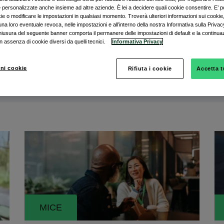
te personalizzate anche insieme ad altre aziende. È lei a decidere quali cookie consentire. E’ pos
kie o modificare le impostazioni in qualsiasi momento. Troverà ulteriori informazioni sui cookie
una loro eventuale revoca, nelle impostazioni e all’interno della nostra Informativa sulla Privacy. 
hiusura del seguente banner comporta il permanere delle impostazioni di default e la continua
n assenza di cookie diversi da quelli tecnici.
Informativa Privacy
ni cookie
Rifiuta i cookie
Accetta t
er tema
MICE