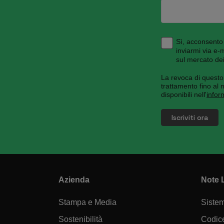
Sì, acconsento 
inviarmi via e-
sul mercato dei
La revoca di questo 
trattamento fino al 
disponibili nell'
infor
Azienda
Note 
Stampa e Media
Sistem
Sostenibilità
Codice