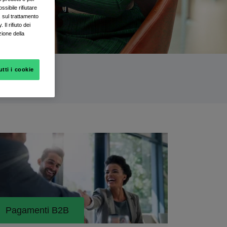
sibile rifiutare
, sul trattamento
Il rifiuto dei
zione della
utti i cookie
Pagamenti B2B