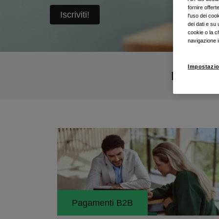
fornire offer
Iscriviti!
l'uso dei coo
dei dati e su 
cookie o la c
navigazione i
Impostazio
Filtra p
Pagamenti B2B