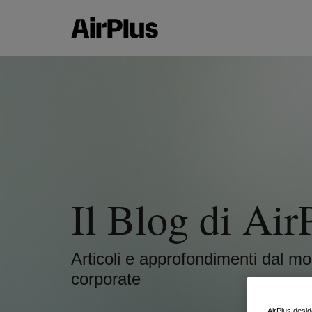
Il Blog di Air
Articoli e approfondimenti dal m
corporate
AirPlus deside