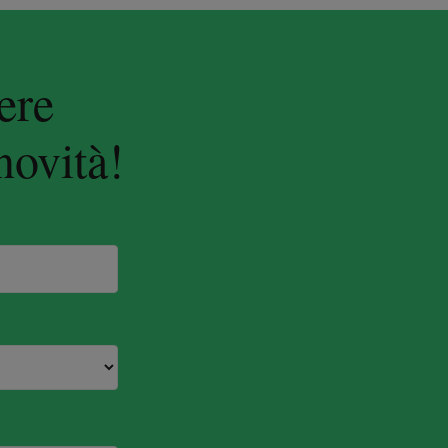
ere
novità!