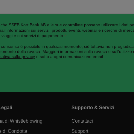
che SSEB Kort Bank AB e le sue controllate possano utilizzare i dati per
mail informazioni sui servizi, prodotti, eventi, webinar e ricerche di merc
 viaggi e sui servizi di pagamento.
*
consenso è possibile in qualsiasi momento, ciò tuttavia non pregiudica l
momento della revoca. Maggiori informazioni sulla revoca e sull'utilizzo 
mativa sulla privacy
e sotto a ogni comunicazione email.
Legali
Supporto & Servizi
a di Whistleblowing
Contattaci
 di Condotta
Support