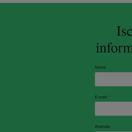
Is
inform
Nome
E-mail
*
Azienda