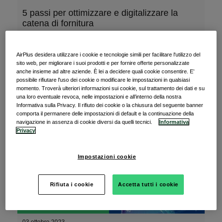
5 passi per ottimizzare e digitalizzare la
catena di fornitura
La trasformazione digitale è inarrestabile e anche
AirPlus desidera utilizzare i cookie e tecnologie simili per facilitare l'utilizzo del
l’industria chimica manufatturiera ha bisogno di
sito web, per migliorare i suoi prodotti e per fornire offerte personalizzate
anche insieme ad altre aziende. È lei a decidere quali cookie consentire. E’
possibile rifiutare l'uso dei cookie o modificare le impostazioni in qualsiasi
momento. Troverà ulteriori informazioni sui cookie, sul trattamento dei dati e su
Leggi l’articolo
una loro eventuale revoca, nelle impostazioni e all’interno della nostra
Informativa sulla Privacy. Il rifiuto dei cookie o la chiusura del seguente banner
comporta il permanere delle impostazioni di default e la continuazione della
navigazione in assenza di cookie diversi da quelli tecnici.
Informativa
Privacy
Impostazioni cookie
Rifiuta i cookie
Accetta tutti i cookie
Pagamenti B2B