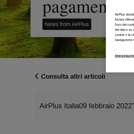
pagamento
AirPlus deside
fornire offer
News from AirPlus
l'uso dei coo
dei dati e su 
cookie o la c
navigazione i
Impostazio
Consulta altri articoli
AirPlus Italia
09 febbraio 2022