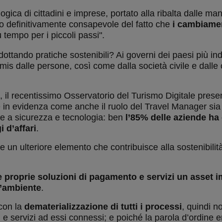
gica di cittadini e imprese, portato alla ribalta dalle ma
ndo definitivamente consapevole del fatto che
i cambiament
 tempo per i piccoli passi".
adottando pratiche sostenibili? Ai governi dei paesi più ind
mis dalle persone, così come dalla società civile e dall
, il recentissimo Osservatorio del Turismo Digitale pre
e in evidenza come anche il ruolo del Travel Manager sia
eme a sicurezza e tecnologia: ben
l’85% delle aziende ha
i d’affari
.
n ulteriore elemento che contribuisce alla sostenibilità 
e proprie soluzioni di pagamento e servizi un asset 
ll’ambiente
.
 con la
dematerializzazione di tutti i processi
, quindi 
otti e servizi ad essi connessi; e poiché la parola d’ordine