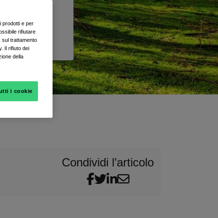
i prodotti e per
sibile rifiutare
, sul trattamento
Il rifiuto dei
zione della
utti i cookie
Condividi l’articolo