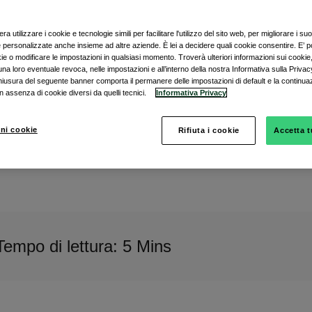
ra utilizzare i cookie e tecnologie simili per facilitare l'utilizzo del sito web, per migliorare i suo
te personalizzate anche insieme ad altre aziende. È lei a decidere quali cookie consentire. E’ pos
kie o modificare le impostazioni in qualsiasi momento. Troverà ulteriori informazioni sui cookie
una loro eventuale revoca, nelle impostazioni e all’interno della nostra Informativa sulla Privacy. 
hiusura del seguente banner comporta il permanere delle impostazioni di default e la continua
n assenza di cookie diversi da quelli tecnici.
Informativa Privacy
ni cookie
Rifiuta i cookie
Accetta t
Tempo di lettura: 5 Mins