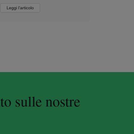
Leggi l’articolo
Leggi l’a
to sulle nostre