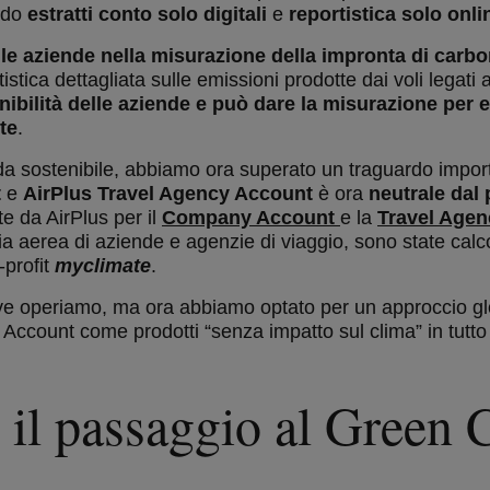
endo
estratti conto solo digitali
e
reportistica solo onli
le aziende nella misurazione della impronta di carboni
tica dettagliata sulle emissioni prodotte dai voli legati a
nibilità delle aziende e può dare la misurazione per ev
te
.
a sostenibile, abbiamo ora superato un traguardo importan
t
e
AirPlus Travel Agency Account
è ora
neutrale dal p
e da AirPlus per il
Company Account
e la
Travel Age
eria aerea di aziende e agenzie di viaggio, sono state ca
-profit
myclimate
.
ove operiamo, ma ora abbiamo optato per un approccio gl
ccount come prodotti “senza impatto sul clima” in tutto 
 il passaggio al Green