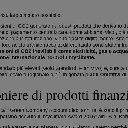
ultato sia stato possibile.
ioni di CO2 generate da questi prodotti che derivano dal
ne di pagamento centralizzata, come abbiamo visto, già s
azione alla fatturazione, viene gestito digitalmente. Attent
loro riciclo tramite raccolta differenziata sono state introdo
ioni di CO2 inevitabili come elettricità, gas e acqua 
ione internazionale no-profit myclimate.
andard più elevati (Gold Standard, Plan Vivo) e, oltre a
r
vello locale e regionale e più in generale
agli Obiettivi d
iere di prodotti finanzi
ta il Green Company Account dieci anni fa, è stato il p
 persino ricevuto il "myclimate Award 2015" all'ITB di Berl
a salvaguardia del pianeta in cui viviamo. Questo perché l