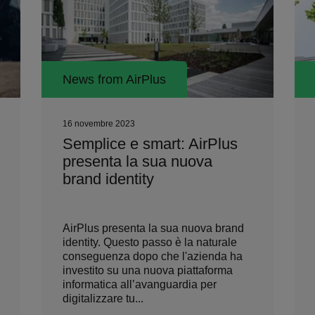
News from AirPlus
31 maggio 2023
AirPlus contribuisce alla
salvaguardia dell’ambiente
e del clima
AirPlus International finanzia un
progetto di protezione del clima per le
emissioni di gas serra non eliminabili
provenienti dalle proprie attività.
AirPlus è stata certificata con l'Impact
...