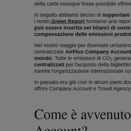
della carta ovunque fosse possibile offr
In seguito abbiamo deciso di
supportare 
i nostri
Green Report
forniamo una reportis
può essere inserita nei bilanci di soste
compensazione delle emissioni prodot
Nel nostro viaggio per diventare un'aziend
centralizzate
AirPlus Company Accoun
mondo
. Tutte le emissioni di CO
generat
2
centralizzati
per l'acquisto della bigliett
tramite l'organizzazione internazionale no
In passato era già così in alcuni paesi d
offrire Company Account e Travel Agency A
Come è avvenuto
Account?