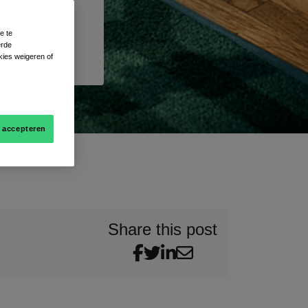
e te
erde
kies weigeren of
s accepteren
Share this post