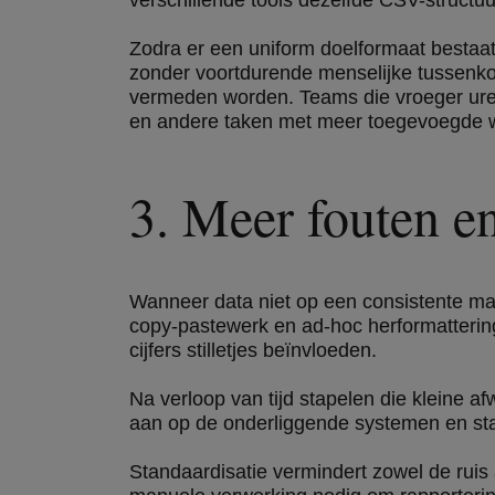
verschillende tools dezelfde CSV-struct
Zodra er een uniform doelformaat bestaa
zonder voortdurende menselijke tussenko
vermeden worden. Teams die vroeger uren
en andere taken met meer toegevoegde 
3. Meer fouten en
Wanneer data niet op een consistente man
copy-pastewerk en ad-hoc herformattering 
cijfers stilletjes beïnvloeden.
Na verloop van tijd stapelen die kleine afw
aan op de onderliggende systemen en stak
Standaardisatie vermindert zowel de ruis