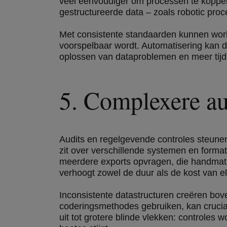
veel eenvoudiger om processen te koppel
gestructureerde data – zoals robotic pro
Met consistente standaarden kunnen workf
voorspelbaar wordt. Automatisering kan d
oplossen van dataproblemen en meer tijd
5. Complexere au
Audits en regelgevende controles steun
zit over verschillende systemen en forma
meerdere exports opvragen, die handmatig 
verhoogt zowel de duur als de kost van el
Inconsistente datastructuren creëren bov
coderingsmethodes gebruiken, kan crucial
uit tot grotere blinde vlekken: controles