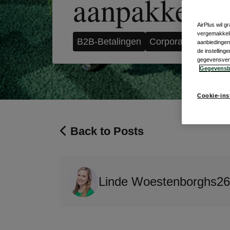
aanpakken
AirPlus wil 
vergemakkeli
B2B-Betalingen
Corporate Payment
aanbiedingen 
de instellin
gegevensverwe
Gegevensb
Cookie-ins
Back to Posts
Linde Woestenborghs
26