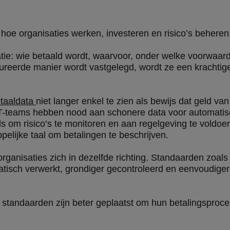
oe organisaties werken, investeren en risico’s beheren
atie: wie betaald wordt, waarvoor, onder welke voorwaa
ureerde manier wordt vastgelegd, wordt ze een krachtige
taaldata
niet langer enkel te zien als bewijs dat geld v
, IT-teams hebben nood aan schonere data voor automati
s om risico’s te monitoren en aan regelgeving te voldoe
lijke taal om betalingen te beschrijven.
ganisaties zich in dezelfde richting. Standaarden zoals
matisch verwerkt, grondiger gecontroleerd en eenvoudige
 standaarden zijn beter geplaatst om hun betalingsproc