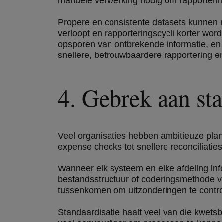
manuele verwerking nodig om rapporterin
Propere en consistente datasets kunnen r
verloopt en rapporteringscycli korter wo
opsporen van ontbrekende informatie, en m
snellere, betrouwbaardere rapportering en
4. Gebrek aan st
Veel organisaties hebben ambitieuze plan
expense checks tot snellere reconciliaties
Wanneer elk systeem en elke afdeling info
bestandsstructuur of coderingsmethode
tussenkomen om uitzonderingen te contro
Standaardisatie haalt veel van die kwetsb