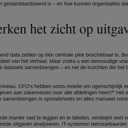
t gestandaardiseerd is – en hoe kunnen organisaties da
erken het zicht op uitga
pend data zelden op één centrale plek beschikbaar is. B
 deel van het verhaal. Maar zodra u een eenvoudige vra
e datasets samenbrengen – en net de inzichten die het be
elk niveau. CFO’s hebben soms moeite om ogenschijnlijk 
geven aan zakenreizen over alle afdelingen heen?” Het 
die samenbrengen in spreadsheets en alles manueel cons
 manier vast te leggen en te labelen, verdwijnt veel van 
ebrede uitgaven analyseren, IT-systemen betrouwbaarder