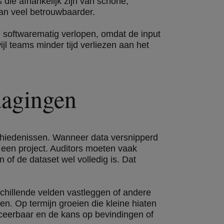
die afhankelijk zijn van schone,
dan veel betrouwbaarder.
g softwarematig verlopen, omdat de input
l teams minder tijd verliezen aan het
dagingen
chiedenissen. Wanneer data versnipperd
 een project. Auditors moeten vaak
 of de dataset wel volledig is. Dat
chillende velden vastleggen of andere
n. Op termijn groeien die kleine hiaten
raceerbaar en de kans op bevindingen of