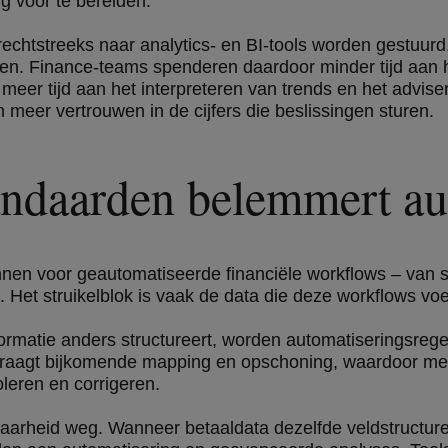
g voor te bereiden.
echtstreeks naar analytics- en BI-tools worden gestuurd
rden. Finance-teams spenderen daardoor minder tijd aan 
eer tijd aan het interpreteren van trends en het advise
 meer vertrouwen in de cijfers die beslissingen sturen.
andaarden belemmert au
nen voor geautomatiseerde financiële workflows – van s
. Het struikelblok is vaak de data die deze workflows voe
rmatie anders structureert, worden automatiseringsregel
 vraagt bijkomende mapping en opschoning, waardoor 
leren en corrigeren.
aarheid weg. Wanneer betaaldata dezelfde veldstructuren