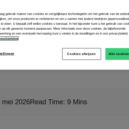
graag gebruik maken van cookies en vergelijkbare technologieën om het gebruik van de websit
jken, om onze producten te verbeteren en om u samen met andere bedrijven gepersonalise
s
te doen. U bepaalt zelf welke cookies u toestaat. In het bijzonder kunt u het gebruik van coo
gen op elk gewenst moment aanpassen. Meer informatie over deze cookies, de bijbehorende
rking en een eventuele herroeping kunt u vinden in de instellingen en in ons privacybeleid.
escherming
tellingen
Cookies afwijzen
Alle cookie
 mei 2026
Read Time: 9 Mins