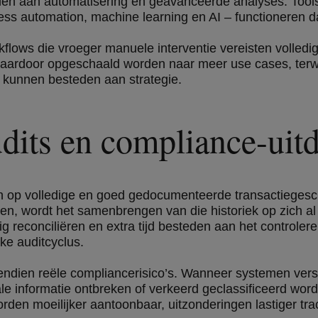
en aan automatisering en geavanceerde analyses. Tools 
cess automation, machine learning en AI – functioneren 
lows die vroeger manuele interventie vereisten volledi
aardoor opgeschaald worden naar meer use cases, terwij
 kunnen besteden aan strategie.
dits en compliance-uit
en op volledige en goed gedocumenteerde transactieges
ten, wordt het samenbrengen van die historiek op zich al
reconciliëren en extra tijd besteden aan het controleren
ke auditcyclus.
endien reële compliancerisico’s. Wanneer systemen vers
e informatie ontbreken of verkeerd geclassificeerd worde
 worden moeilijker aantoonbaar, uitzonderingen lastiger t