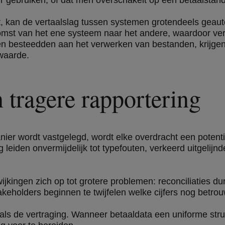
uur gebruiken, of dat men overschakelt op een betaalsta
t, kan de vertaalslag tussen systemen grotendeels geau
mst van het ene systeem naar het andere, waardoor ver
 besteedden aan het verwerken van bestanden, krijgen o
waarde.
 tragere rapportering
ier wordt vastgelegd, wordt elke overdracht een potenti
leiden onvermijdelijk tot typefouten, verkeerd uitgelijn
ijkingen zich op tot grotere problemen: reconciliaties dur
eholders beginnen te twijfelen welke cijfers nog betrou
 als de vertraging. Wanneer betaaldata een uniforme stru