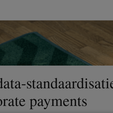
data-standaardisati
orate payments