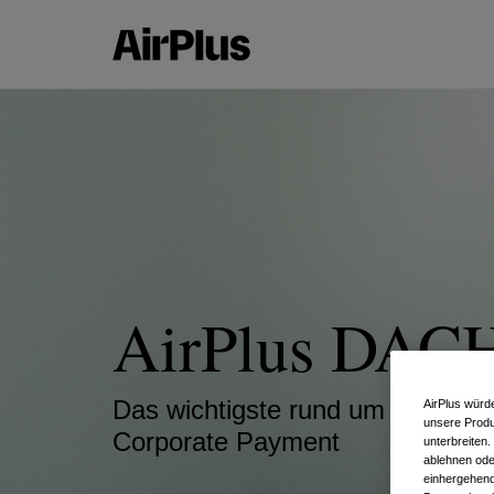
AirPlus DAC
Das wichtigste rund um das Th
AirPlus würd
unsere Produ
Corporate Payment
unterbreiten
ablehnen ode
einhergehend