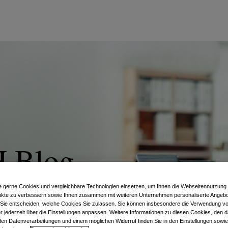
H Blog
ema
e gerne Cookies und vergleichbare Technologien einsetzen, um Ihnen die Webseitennutzung z
kte zu verbessern sowie Ihnen zusammen mit weiteren Unternehmen personaliserte Angebo
. Sie entscheiden, welche Cookies Sie zulassen. Sie können insbesondere die Verwendung 
r jederzeit über die Einstellungen anpassen. Weitere Informationen zu diesen Cookies, den d
en Datenverarbeitungen und einem möglichen Widerruf finden Sie in den Einstellungen sowie