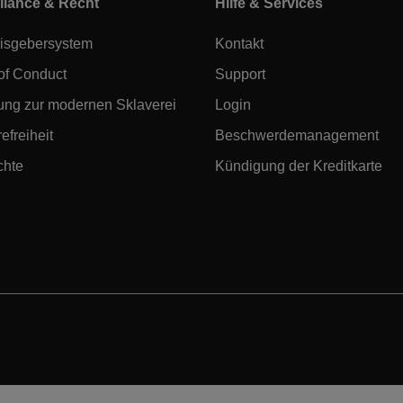
iance & Recht
Hilfe & Services
isgebersystem
Kontakt
of Conduct
Support
ung zur modernen Sklaverei
Login
efreiheit
Beschwerdemanagement
chte
Kündigung der Kreditkarte