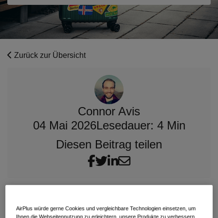
Zurück zur Übersicht
Connor Avis
04 Mai 2026
Lesedauer: 4 Min
Diesen Beitrag teilen
Wie effizient ein Unternehmen tatsächlich arbeitet,
AirPlus würde gerne Cookies und vergleichbare Technologien einsetzen, um
entscheidet sich im Travel Trade hinter den Kulissen –
Ihnen die Webseitennutzung zu erleichtern, unsere Produkte zu verbessern