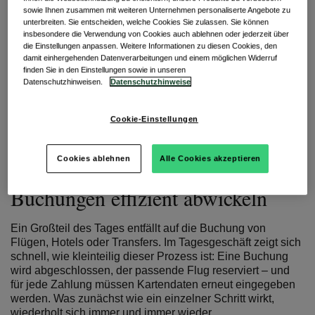
dort, wo zahlreiche Leistungsträger und
sowie Ihnen zusammen mit weiteren Unternehmen personaliserte Angebote zu
Reiseveranstalter, unterschiedliche
unterbreiten. Sie entscheiden, welche Cookies Sie zulassen. Sie können
Zahlungsanforderungen und immer neue
insbesondere die Verwendung von Cookies auch ablehnen oder jederzeit über
die Einstellungen anpassen. Weitere Informationen zu diesen Cookies, den
Buchungskanäle aufeinandertreffen. Gerade
damit einhergehenden Datenverarbeitungen und einem möglichen Widerruf
Zahlungsprozesse werden dabei schnell zur
finden Sie in den Einstellungen sowie in unseren
Herausforderung – geprägt von fragmentierten Daten,
Datenschutzhinweisen.
Datenschutzhinweise
verschiedenen Abläufen und vielen manuellen
Zwischenschritten.
Cookie-Einstellungen
Der Blick auf einen typischen Arbeitstag in
einer Reiseagentur zeigt, wo die Herausforderungen
liegen und welches Potenzial moderne
Cookies ablehnen
Alle Cookies akzeptieren
Zahlungsprozesse bieten.
Buchungen effizient abwickeln
Ein Großteil des Tages entfällt auf die Buchung von
Flügen, Hotels oder Transfers. Im Tagesgeschäft zeigt sich
schnell, wie kleinteilig dieser Prozess ist: Eine Buchung
wird abgeschlossen, der passende Flug reserviert – und
für jede Zahlung müssen Kartendaten erneut eingegeben
werden. Was zunächst wie ein einzelner Schritt wirkt,
wiederholt sich immer und immer wieder.