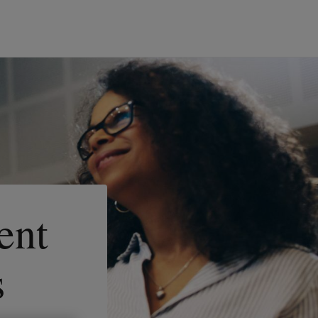
ent
s