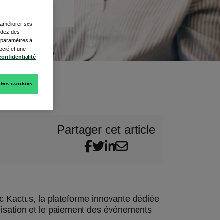
, améliorer ses
cidez des
s paramètres à
ocié et une
confidentialité
 les cookies
Partager cet article
ec Kactus, la plateforme innovante dédiée
ganisation et le paiement des événements