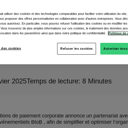
ait utiliser des cookies et des technologies comparables pour faciliter votre utilisation du site
vous proposer des offres personnalisées en collaboration avec d'autres entreprises. Vous dé
ous autorisez. En particulier, vous pouvez refuser l'utilisation des cookies ou en modifier le
 Vous trouverez de plus amples informations sur ces cookies, le traitement des données ass
vocation dans les paramètres ainsi que dans notre politique de confidentialité.
Politique de 
 des cookies
Refuser les cookies
Autoriser tous
vier 2025
Temps de lecture: 8 Minutes
lutions de paiement corporate annonce un partenariat av
événementiels BtoB , afin de simplifier et optimiser l’or