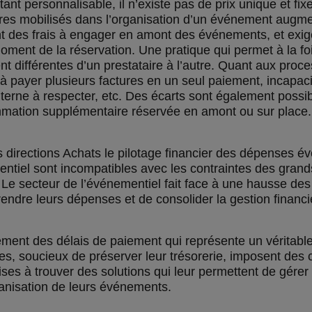
t personnalisable, il n’existe pas de prix unique et fixe
ires mobilisés dans l’organisation d’un événement augme
 ont des frais à engager en amont des événements, et exi
ent de la réservation. Une pratique qui permet à la fois
 différentes d’un prestataire à l’autre. Quant aux proce
ulté à payer plusieurs factures en un seul paiement, incap
terne à respecter, etc. Des écarts sont également possibles
ommation supplémentaire réservée en amont ou sur place.
es directions Achats le pilotage financier des dépenses é
ntiel sont incompatibles avec les contraintes des grand
s. Le secteur de l’événementiel fait face à une hausse de
rendre leurs dépenses et de consolider la gestion financ
ent des délais de paiement qui représente un véritable 
es, soucieux de préserver leur trésorerie, imposent des c
ises à trouver des solutions qui leur permettent de gérer 
rganisation de leurs événements.