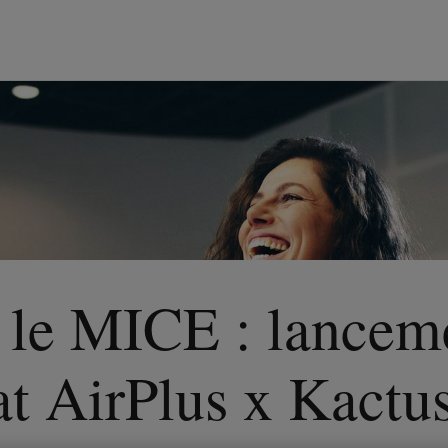
 le MICE : lancem
at AirPlus x Kactu