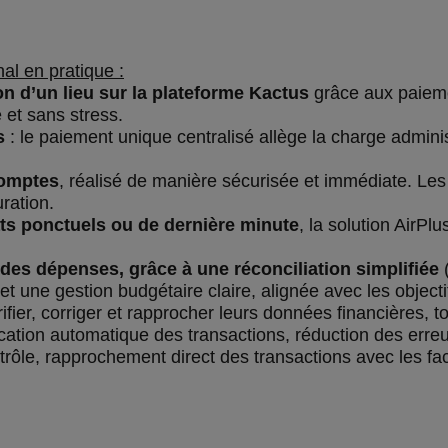
nal en pratique :
on d’un lieu sur la plateforme Kactus
grâce aux paieme
 et sans stress.
s
: le paiement unique centralisé allège la charge admini
comptes
, réalisé de manière sécurisée et immédiate. Le
uration.
ats ponctuels ou de dernière minute
, la solution AirP
des dépenses, grâce à une réconciliation simplifiée
(
 et une gestion budgétaire claire, alignée avec les objecti
ier, corriger et rapprocher leurs données financières, tou
ication automatique des transactions, réduction des erreu
ntrôle, rapprochement direct des transactions avec les fac