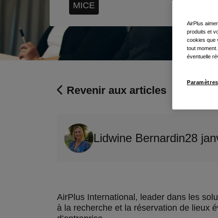
MICE
AirPlus aimer
produits et 
cookies que v
tout moment.
éventuelle ré
Paramètres
Revenir aux articles
Lidwine Bernardin
28 jan
AirPlus International, leader dans les so
à la recherche et la réservation de lieux 