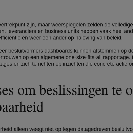
trekpunt zijn, maar weerspiegelen zelden de volledige
iten, leveranciers en business units hebben vaak heel ande
fficiëntie en weer een ander op naleving van beleid.
eer besluitvormers dashboards kunnen afstemmen op de K
vertrouwen op een algemene one-size-fits-all rapportage.
ages en zich te richten op inzichten die concrete actie
es om beslissingen te o
tbaarheid
arheid alleen weegt niet op tegen datagedreven besluitv