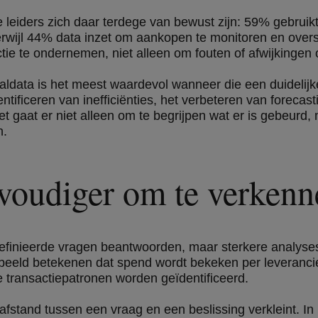
le leiders zich daar terdege van bewust zijn: 59% gebruik
erwijl 44% data inzet om aankopen te monitoren en over
tie te ondernemen, niet alleen om fouten of afwijkingen 
aaldata is het meest waardevol wanneer die een duidelij
ntificeren van inefficiënties, het verbeteren van forecas
Het gaat er niet alleen om te begrijpen wat er is gebeurd
n.
voudiger om te verkenn
finieerde vragen beantwoorden, maar sterkere analyses g
beeld betekenen dat spend wordt bekeken per leverancier,
e transactiepatronen worden geïdentificeerd.
 de afstand tussen een vraag en een beslissing verkleint. 