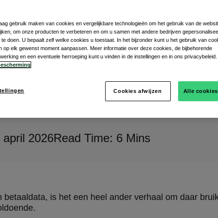
graag gebruik maken van cookies en vergelijkbare technologieën om het gebruik van de websit
jken, om onze producten te verbeteren en om u samen met andere bedrijven gepersonalise
te doen. U bepaalt zelf welke cookies u toestaat. In het bijzonder kunt u het gebruik van coo
gen op elk gewenst moment aanpassen. Meer informatie over deze cookies, de bijbehorende
rking en een eventuele herroeping kunt u vinden in de instellingen en in ons privacybeleid.
escherming
tellingen
Cookies afwijzen
Alle cookie
 april 2026
Read Time: 6 Mins
 betaaldata, is het een heel ander verhaal om daar bruikb
oldoende.