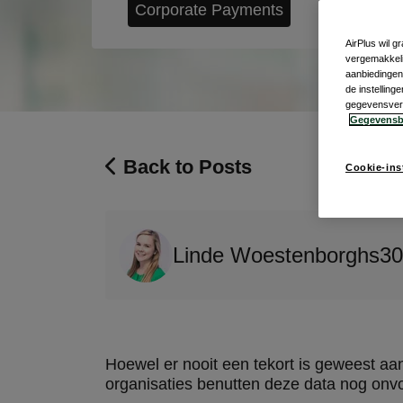
Corporate Payments
AirPlus wil 
vergemakkeli
aanbiedingen 
de instellin
gegevensverwe
Gegevensb
Back to Posts
Cookie-ins
Linde Woestenborghs
30
Hoewel er nooit een tekort is geweest aan
organisaties benutten deze data nog onv