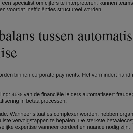
n een specialist om cijfers te interpreteren, kunnen teams
n voordat inefficiënties structureel worden.
 balans tussen automati
ise
orden binnen corporate payments. Het vermindert handma
ng: 46% van de financiële leiders automatiseert fraudep
tisering in betaalprocessen.
ende. Wanneer situaties complexer worden, hebben organ
juiste vervolgstappen te bepalen. De sterkste betaaleco
elijke expertise wanneer oordeel en nuance nodig zijn.