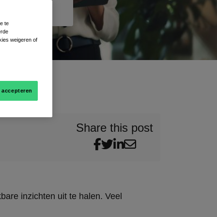
e te
erde
kies weigeren of
s accepteren
Share this post
are inzichten uit te halen. Veel