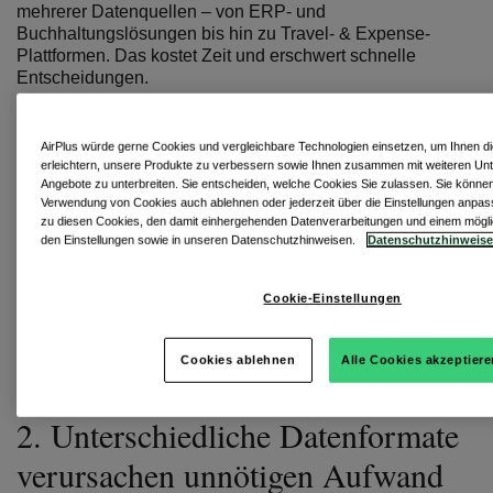
mehrerer Datenquellen – von ERP- und
Buchhaltungslösungen bis hin zu Travel- & Expense-
Plattformen. Das kostet Zeit und erschwert schnelle
Entscheidungen.
Besonders deutlich wird dies bei einfachen
Fragestellungen wie:
AirPlus würde gerne Cookies und vergleichbare Technologien einsetzen, um Ihnen 
Wie hoch waren die Reiseausgaben im vergangenen
erleichtern, unsere Produkte zu verbessern sowie Ihnen zusammen mit weiteren Un
Quartal?
Angebote zu unterbreiten. Sie entscheiden, welche Cookies Sie zulassen. Sie könne
Verwendung von Cookies auch ablehnen oder jederzeit über die Einstellungen anpas
Welche Leistungsträger verursachen die höchsten
zu diesen Cookies, den damit einhergehenden Datenverarbeitungen und einem möglic
Kosten?
den Einstellungen sowie in unseren Datenschutzhinweisen.
Datenschutzhinweis
Wo steigen Ausgaben aktuell besonders stark?
Standardisierte Zahlungsdaten schaffen hier die
Cookie-Einstellungen
Grundlage für mehr Transparenz. Sie ermöglichen einen
konsistenten Blick auf Ausgaben über Systeme, Standorte
und Unternehmensbereiche hinweg.
Cookies ablehnen
Alle Cookies akzeptier
2.
Unterschiedliche Datenformate
verursachen unnötigen Aufwand