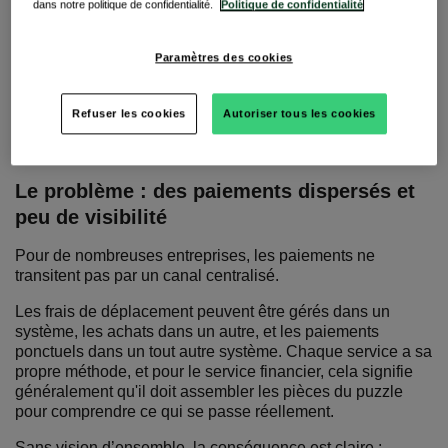
comment les entreprises y
dans notre politique de confidentialité.
Politique de confidentialité
répondent différemment)
Paramètres des cookies
Refuser les cookies
Autoriser tous les cookies
Challenge n° 1 : La décentralisation et
la réconciliation
Le problème : des paiements dispersés et
peu de visibilité
Pour de nombreuses entreprises, les paiements ne
transitent pas par un canal centralisé.
Les frais de déplacement peuvent être gérés dans un
système, les achats dans un autre, et les paiements
ponctuels dans un tout autre système. Chaque service a sa
propre méthode, et pour le service financier, cela signifie
généralement qu'il doit assembler les pièces du puzzle
pour comprendre ce qui se passe réellement.
Sans vision d’ensemble, la conséquence est claire :