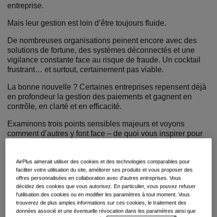
entreprise.
Mais leur gestion est loin d’être toujours fluide.
De nombreuses organisations peinent encore avec des
solutions de fortune, des systèmes déconnectés et une
vigilance constante face au risque de fraude. Un cocktail
frustrant… et surtout, certainement pas viable.
La bonne nouvelle ? Certaines entreprises repensent déjà
en profondeur la gestion des paiements et gagnent en
contrôle, en clarté et en efficacité.
Examinons trois points sensibles majeurs et voyons
comment d’autres y font face – de quoi vous inspirer pour
vos propres pratiques.
AirPlus aimerait utiliser des cookies et des technologies comparables pour
faciliter votre utilisation du site, améliorer ses produits et vous proposer des
3
challenges
courants en
offres personnalisées en collaboration avec d'autres entreprises. Vous
décidez des cookies que vous autorisez. En particulier, vous pouvez refuser
matière de paiement
(et
l'utilisation des cookies ou en modifier les paramètres à tout moment. Vous
trouverez de plus amples informations sur ces cookies, le traitement des
données associé et une éventuelle révocation dans les paramètres ainsi que