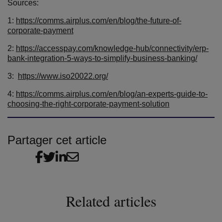
Sources:
1:
https://comms.airplus.com/en/blog/the-future-of-
corporate-payment
2:
https://accesspay.com/knowledge-hub/connectivity/erp-
bank-integration-5-ways-to-simplify-business-banking/
3:
https://www.is
o20022.org/
4:
https://comms.airplus.com/en/blog/an-experts-guide-to-
choosing-the-right-corporate-payment-solution
Partager cet article
Related articles