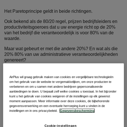
Het Paretoprincipe geldt in beide richtingen.
Ook bekend als de 80/20 regel, prijzen bedrijfsleiders en
productiviteitsgoeroes dat u uw energie richt op de 20%
van het bedrijf die verantwoordelijk is voor 80% van de
waarde.
Maar wat gebeurt er met die andere 20%? En wat als die
20% 80% van uw administratieve verantwoordelijkheden
genereert?
Als uw inkoopafdeling deze vragen niet stelt, negeert het
20% van haar budget - en wordt dit verkeerd beheerd.
AirPlus wil graag gebruik maken van cookies en vergelijkbare technologieën
om het gebruik van de website te vergemakkelijken, om onze producten te
En hoewel de percentages voor uw bedrijf kunnen
verbeteren en om u samen met andere bedrijven gepersonaliseerde
verschillen, geldt het principe nog steeds.
aanbiedingen te doen. U bepaalt zelf welke cookies u toestaat. In het bijzonder
kunt u het gebruik van cookies weigeren of de instellingen op elk gewenst
moment aanpassen. Meer informatie over deze cookies, de bijbehorende
Dat verborgen gat in uw budget zijn uw long-tail uitgaven.
gegevensverwerking en een eventuele herroeping kunt u vinden in de
En de bedrijven die de long-tail uitgaven effectief beheren,
instellingen en in ons privacybeleid.
Gegevensbescherming
worden beloond met een drastisch verhoogde efficiëntie,
kostenbesparing en tijdsbesparing.
Cookie-instellingen