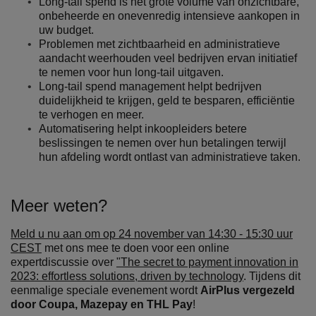
Long-tail spend is het grote volume van onzichtbare,
onbeheerde en onevenredig intensieve aankopen in
uw budget.
Problemen met zichtbaarheid en administratieve
aandacht weerhouden veel bedrijven ervan initiatief
te nemen voor hun long-tail uitgaven.
Long-tail spend management helpt bedrijven
duidelijkheid te krijgen, geld te besparen, efficiëntie
te verhogen en meer.
Automatisering helpt inkoopleiders betere
beslissingen te nemen over hun betalingen terwijl
hun afdeling wordt ontlast van administratieve taken.
Meer weten?
Meld u nu aan om op 24 november van 14:30 - 15:30 uur
CEST
met ons mee te doen voor een online
expertdiscussie over
"The secret to payment innovation in
2023: effortless solutions, driven by technology
. Tijdens dit
eenmalige speciale evenement wordt
AirPlus vergezeld
door Coupa, Mazepay en THL Pay
!