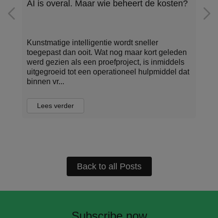
Meer controle over indirect spend dankzij
samenwerking tussen AirPlus en Kresus
AirPlus International en Kresus Technologies
kondigen vandaag, ondersteund door
Mastercard, een nieuwe samenwerking aan,
t
om Europese bedrijven te helpen meer inzicht
en controle te krijgen o...
Lees verder
Back to all Posts
Subscribe now