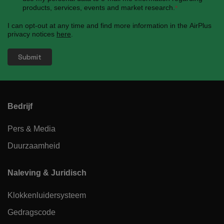
products, services, events and market research.
*
I can opt-out at any time and find more information in the AirPlus
privacy notices
here
.
Bedrijf
Pers & Media
Duurzaamheid
Naleving & Juridisch
Klokkenluidersysteem
Gedragscode