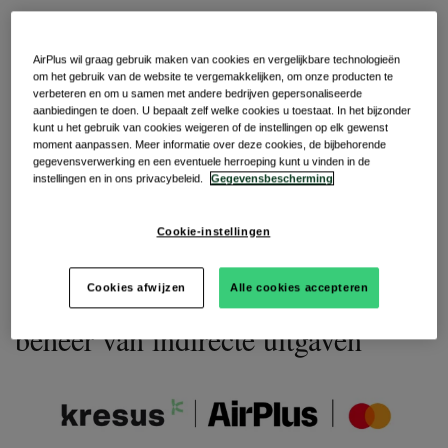
AirPlus International en Kresus Technologies kondigen
AirPlus wil graag gebruik maken van cookies en vergelijkbare technologieën
vandaag, ondersteund door Mastercard, een nieuwe
om het gebruik van de website te vergemakkelijken, om onze producten te
samenwerking aan, om Europese bedrijven te helpen meer
verbeteren en om u samen met andere bedrijven gepersonaliseerde
inzicht en controle te krijgen over hun dagelijkse indirecte
aanbiedingen te doen. U bepaalt zelf welke cookies u toestaat. In het bijzonder
uitgaven.
kunt u het gebruik van cookies weigeren of de instellingen op elk gewenst
moment aanpassen. Meer informatie over deze cookies, de bijbehorende
gegevensverwerking en een eventuele herroeping kunt u vinden in de
instellingen en in ons privacybeleid.
Gegevensbescherming
Persbericht
Cookie-instellingen
AirPlus, Kresus en Mastercard
Cookies afwijzen
Alle cookies accepteren
bundelen krachten voor slimmer
beheer van indirecte uitgaven