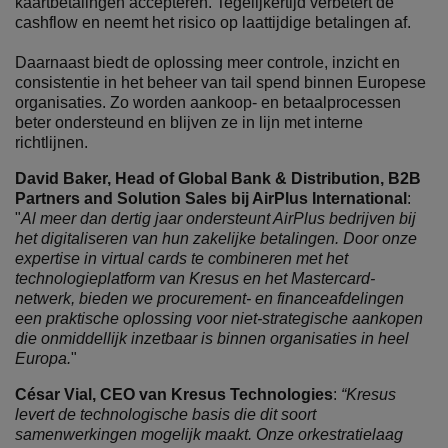
kaartbetalingen accepteren. Tegelijkertijd verbetert de
cashflow en neemt het risico op laattijdige betalingen af.
Daarnaast biedt de oplossing meer controle, inzicht en
consistentie in het beheer van tail spend binnen Europese
organisaties. Zo worden aankoop- en betaalprocessen
beter ondersteund en blijven ze in lijn met interne
richtlijnen.
David Baker, Head of Global Bank & Distribution, B2B
Partners and Solution Sales bij AirPlus International
:
"
Al meer dan dertig jaar ondersteunt AirPlus bedrijven bij
het digitaliseren van hun zakelijke betalingen. Door onze
expertise in virtual cards te combineren met het
technologieplatform van Kresus en het Mastercard-
netwerk, bieden we procurement- en financeafdelingen
een praktische oplossing voor niet-strategische aankopen
die onmiddellijk inzetbaar is binnen organisaties in heel
Europa.
"
César Vial, CEO van Kresus Technologies
:
“Kresus
levert de technologische basis die dit soort
samenwerkingen mogelijk maakt. Onze orkestratielaag