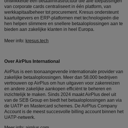
ontwikkelde een betaalinfrastructuur die alle toepassingen
van corporate cards centraliseert in één platform, van
werkkapitaalbeheer tot procurement. Kresus ondersteunt
kaartuitgevers en ERP-platformen met technologieën die
hen helpen slimmere en snellere betaaloplossingen aan te
bieden aan zakelijke klanten in heel Europa.
Meer info:
kresus.tech
Over AirPlus International
AirPlus is een toonaangevende internationale provider van
zakelijke betaaloplossingen. Meer dan 58.000 bedrijven
vertrouwen op AirPlus om hun uitgaven voor zakenreizen
en andere zakelijke aankopen efficiënt te beheren en
inzichtelijk te maken. Sinds 2024 maakt AirPlus deel uit
van de SEB Group en biedt het betaaloplossingen aan via
de UATP en Mastercard schemes. De AirPlus Company
Account is de meest succesvolle billing account binnen het
UATP-netwerk.
Meer info:
airplus.com