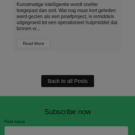
Corporate payments vormen het hart van hoe
den
organisaties werken, investeren en risico’s
ls
beheren. Elke transactie bevat waardevolle
dat
informatie: wie betaald wordt, waarvoor, onder
welke voorwaa...
Read More
Back to all Posts
Subscribe now
First name