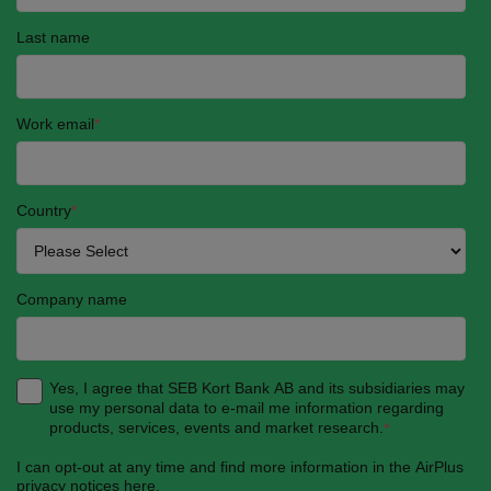
Last name
Work email
*
Country
*
Company name
Yes, I agree that SEB Kort Bank AB and its subsidiaries may
use my personal data to e-mail me information regarding
products, services, events and market research.
*
I can opt-out at any time and find more information in the AirPlus
privacy notices
here
.