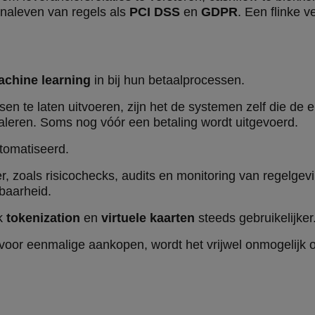
naleven van regels als
PCI DSS
en
GDPR
. Een flinke 
achine learning
in bij hun betaalprocessen.
nsen te laten uitvoeren, zijn het de systemen zelf die d
aleren. Soms nog vóór een betaling wordt uitgevoerd.
tomatiseerd.
r, zoals risicochecks, audits en monitoring van regelgev
baarheid.
ok
tokenization
en
virtuele kaarten
steeds gebruikelijker
voor eenmalige aankopen, wordt het vrijwel onmogelijk