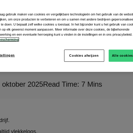
s
graag gebruik maken van cookies en vergelijkbare technologieën om het gebruik van de websit
jken, om onze producten te verbeteren en om u samen met andere bedrijven gepersonalise
te doen. U bepaalt zelf welke cookies u toestaat. In het bijzonder kunt u het gebruik van coo
gen op elk gewenst moment aanpassen. Meer informatie over deze cookies, de bijbehorende
rking en een eventuele herroeping kunt u vinden in de instellingen en in ons privacybeleid.
escherming
tellingen
Cookies afwijzen
Alle cookie
 oktober 2025
Read Time: 7 Mins
rijf.
tijd vlekkeloos.