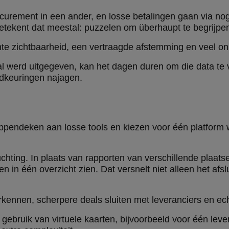
ocurement in een ander, en losse betalingen gaan via no
betekent dat meestal: puzzelen om überhaupt te begrijpe
chte zichtbaarheid, een vertraagde afstemming en veel 
al werd uitgegeven, kan het dagen duren om die data te
dkeuringen najagen.
ppendeken aan losse tools en kiezen voor één platform 
uchting. In plaats van rapporten van verschillende plaats
n in één overzicht zien. Dat versnelt niet alleen het af
kennen, scherpere deals sluiten met leveranciers en ech
ebruik van virtuele kaarten, bijvoorbeeld voor één leve