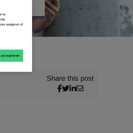
e te
erde
kies weigeren of
s accepteren
Share this post