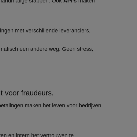
el handmatige stappen. Ook
API’s
maken
dingen met verschillende leveranciers,
tomatisch een andere weg. Geen stress,
t voor fraudeurs.
betalingen maken het leven voor bedrijven
ren en intern het vertrouwen te