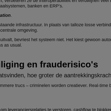
en, verbeteren ze de interoperabiliteit en verdwijnen ve
etaalsystemen, banken en ERP’s.
ation
.
taande infrastructuur. In plaats van talloze losse verbin
 centrale omgeving.
 uitvalt, bevriest het systeem niet. Het kiest gewoon au
s as usual.
liging en frauderisico's
atsvinden, hoe groter de aantrekkingskrach
mmere trucs – criminelen worden creatiever. Real-time 
m leveranciersrelaties te verstoren, cashflow te blokke