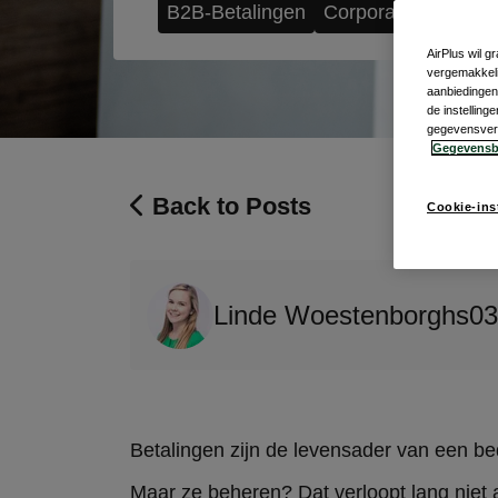
B2B-Betalingen
Corporate Payment
AirPlus wil 
vergemakkeli
aanbiedingen 
de instellin
gegevensverwe
Gegevensb
Back to Posts
Cookie-ins
Linde Woestenborghs
03
Betalingen zijn de levensader van een bed
Maar ze beheren? Dat verloopt lang niet al