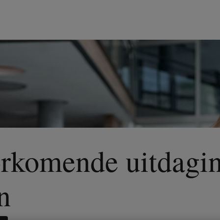
orkomende uitdagi
n