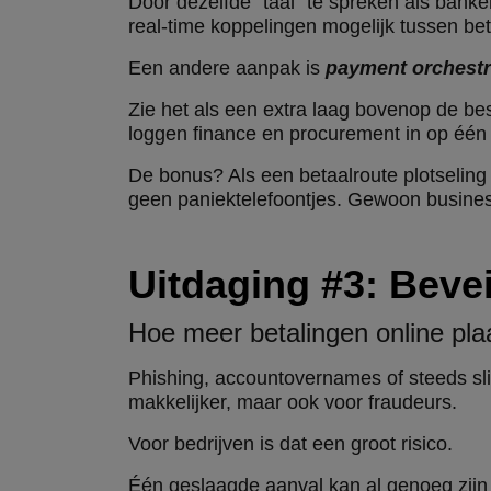
Door dezelfde “taal” te spreken als bank
real-time koppelingen mogelijk tussen b
Een andere aanpak is
payment orchestr
Zie het als een extra laag bovenop de bes
loggen finance en procurement in op één
De bonus? Als een betaalroute plotseling
geen paniektelefoontjes. Gewoon busines
Uitdaging #3: Bevei
Hoe meer betalingen online pla
Phishing, accountovernames of steeds sli
makkelijker, maar ook voor fraudeurs.
Voor bedrijven is dat een groot risico.
Één geslaagde aanval kan al genoeg zijn o