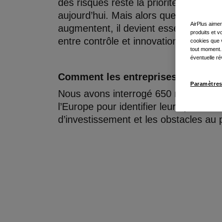
des risques reste la priorité absolue 
aujourd’hui. Mais alors que les ambiti
AirPlus aimer
augmentent, il devient essentiel de tro
produits et 
entre contrôle et innovation dans les
cookies que v
tout moment.
éventuelle ré
Comment les entreprises s’adapten
Paramètres
Nous avons interrogé 650 responsable
l’Europe pour identifier leurs priorités
d’investissement et les obstacles au 