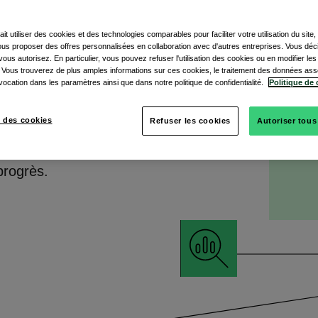
pour les entreprises
ons d’efficacité
ait utiliser des cookies et des technologies comparables pour faciliter votre utilisation du site
uver le juste équilibre
vous proposer des offres personnalisées en collaboration avec d'autres entreprises. Vous dé
 solutions de paiement.
ous autorisez. En particulier, vous pouvez refuser l'utilisation des cookies ou en modifier le
 Vous trouverez de plus amples informations sur ces cookies, le traitement des données ass
vocation dans les paramètres ainsi que dans notre politique de confidentialité.
Politique de 
t-elles ?
 des cookies
Refuser les cookies
Autoriser tous
s financiers à travers
, les zones
progrès.