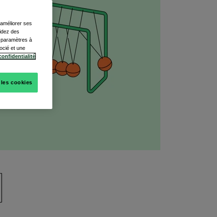
, améliorer ses
cidez des
s paramètres à
ocié et une
confidentialité
 les cookies