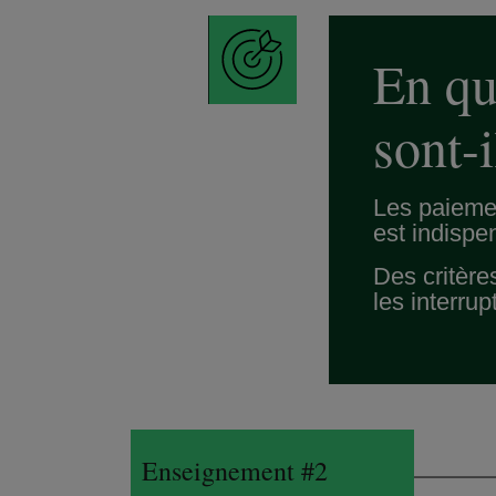
En qu
sont-
Les paiemen
est indispe
Des critère
les interrup
Enseignement #
2