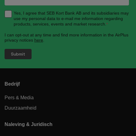
Yes, I agree that SEB Kort Bank AB and its subsidiaries may
use my personal data to e-mail me information regarding
products, services, events and market research.
*
I can opt-out at any time and find more information in the AirPlus
privacy notices
here
.
Bedrijf
Pers & Media
Duurzaamheid
Naleving & Juridisch