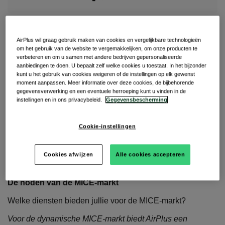
Op het gebied van moderne inkoopprocessen zijn
AirPlus wil graag gebruik maken van cookies en vergelijkbare technologieën
efficiëntie en beveiliging van het grootste belang.Terwijl
om het gebruik van de website te vergemakkelijken, om onze producten te
bedrijven voortdurend op zoek zijn naar manieren om hun
verbeteren en om u samen met andere bedrijven gepersonaliseerde
aanbiedingen te doen. U bepaalt zelf welke cookies u toestaat. In het bijzonder
financiële processen te stroomlijnen, duikt betaalexpert
kunt u het gebruik van cookies weigeren of de instellingen op elk gewenst
Tom Meyer in de AirPlus Virtual Card Procurement, een
moment aanpassen. Meer informatie over deze cookies, de bijbehorende
innovatieve betaaloplossing die reeds voor ophef zorgde.
gegevensverwerking en een eventuele herroeping kunt u vinden in de
instellingen en in ons privacybeleid.
Gegevensbescherming
In de laatste editie van
MICE door TravMedia
,
onderzoeken we hoe de AirPlus Virtual Card Procurement
de MICE-markt bedient en daarbij kan fungeren als digitale
Cookie-instellingen
driver, specifiek ontworpen om inkoopbetalingen te
optimaliseren.
Cookies afwijzen
Alle cookies accepteren
De noden van de MICE-markt
Welke diensten bieden jullie voor de MICE-markt?
Voor de dynamische MICE-markt biedt AirPlus een