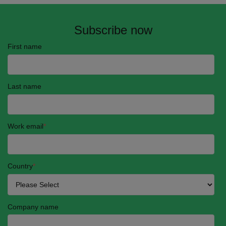
Subscribe now
First name
Last name
Work email
*
Country
*
Company name