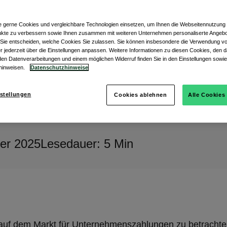
e gerne Cookies und vergleichbare Technologien einsetzen, um Ihnen die Webseitennutzung z
kte zu verbessern sowie Ihnen zusammen mit weiteren Unternehmen personaliserte Angebo
. Sie entscheiden, welche Cookies Sie zulassen. Sie können insbesondere die Verwendung 
r jederzeit über die Einstellungen anpassen. Weitere Informationen zu diesen Cookies, den d
en Datenverarbeitungen und einem möglichen Widerruf finden Sie in den Einstellungen sowie
hinweisen.
Datenschutzhinweise
stellungen
Cookies ablehnen
Alle Cookies
er 2025
Lesedauer: 5 Min
uf dem Markt für Unternehmenszahlungen zu betrachten, 