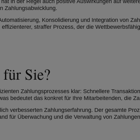
 hat in der Regel auch positive Auswirkungen auf weiter
n Zahlungsabwicklung.
e Automatisierung, Konsolidierung und Integration von Z
 effizienterer, straffer Prozess, der die Wettbewerbsfähigk
 für Sie?
fizienten Zahlungsprozesses klar: Schnellere Transaktio
was bedeutet das konkret für Ihre Mitarbeitenden, die 
eutlich verbesserten Zahlungserfahrung. Der gesamte Pr
wand für Überwachung und die Verwaltung von Zahlungen