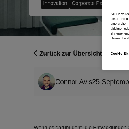
Innovation
Corporate Payment
AirPlus würd
unsere Produ
unterbreiten
ablehnen ode
einhergehend
Datenschutz
Zurück zur Übersicht
Cookie-Ein
Connor Avis
25 Septemb
Wenn es darum geht, die Entwicklungen a