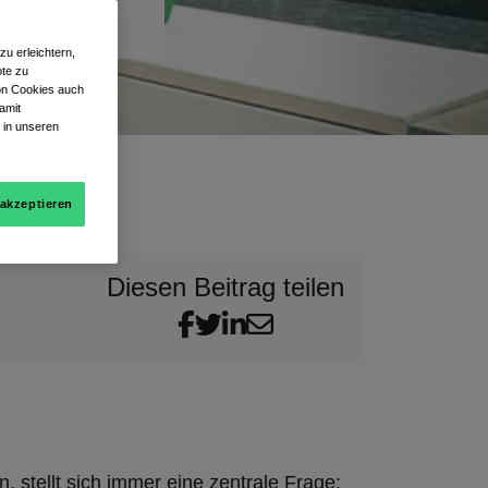
u erleichtern,
te zu
von Cookies auch
amit
 in unseren
 akzeptieren
Diesen Beitrag teilen
stellt sich immer eine zentrale Frage: