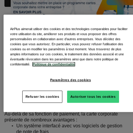
AirPlus aimerait utiliser des cookies et des technologies comparables pour faciliter
votre utilisation du site, améliorer ses produits et vous proposer des offres
La carte corporate
personnalisées en collaboration avec d'autres entreprises. Vous décidez des
cookies que vous autorisez. En particulier, vous pouvez refuser l'utilisation des
cookies ou en modifier les paramètres à tout moment. Vous trouverez de plus
La carte corporate est une carte bancaire plastique
amples informations sur ces cookies, le traitement des données associé et une
individuelle et nominative.
éventuelle révocation dans les paramètres ainsi que dans notre politique de
confidentialité.
Politique de confidentialité
Elle peut être adossée au compte de l’entreprise comme
au compte du salarié - le choix vous appartient.
Paramètres des cookies
Cette carte est principalement utilisée par les PME et les
grands comptes.Elle est surtout rentable au-delà d’un
Refuser les cookies
Autoriser tous les cookies
certain volume de dépenses, dans le cas de voyages
d’affaires réguliers, par exemple.
Au-delà de sa fonction de paiement,
la carte corporate
présente de nombreux avantages
:
Un système interfacé avec vos logiciels de gestion
de note de frais