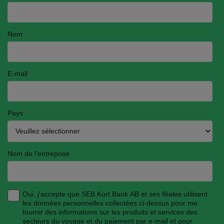
Nom
E-mail
*
Pays
*
Nom de l'entreprise
Oui, j'accepte que SEB Kort Bank AB et ses filiales utilisent
les données personnelles collectées ci-dessus pour me
fournir des informations sur les produits et services des
secteurs du voyage et du paiement par e-mail et pour