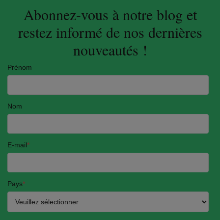
Abonnez-vous à notre blog et
restez informé de nos dernières
nouveautés !
Prénom
Nom
E-mail
*
Pays
*