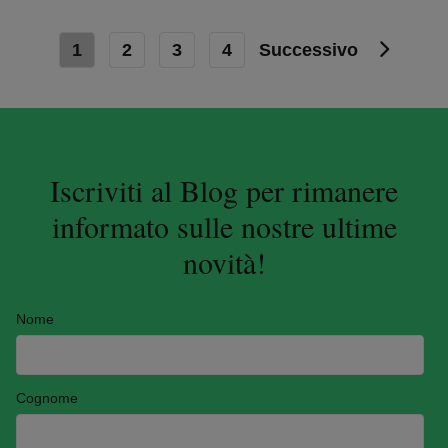
1
2
3
4
Successivo
Iscriviti al Blog per rimanere
informato sulle nostre ultime
novità!
Nome
Cognome