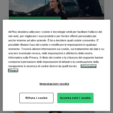
News from AirPlus
AirPlus desidera utilizzare i cookie e tecnologie simili per facilitare l'utilizzo del
23 gennaio 2025
sito web, per migliorare i suoi prodotti e per fornire offerte personalizzate
anche insieme ad altre aziende. È lei a decidere quali cookie consentire. E’
Legge di bilancio 2025: il ruolo delle carte
possibile rifiutare l'uso dei cookie o modificare le impostazioni in qualsiasi
aziendali per la deducibilità delle spese
momento. Troverà ulteriori informazioni sui cookie, sul trattamento dei dati e su
una loro eventuale revoca, nelle impostazioni e all’interno della nostra
Informativa sulla Privacy. Il rifiuto dei cookie o la chiusura del seguente banner
comporta il permanere delle impostazioni di default e la continuazione della
Con l’approvazione della nuova Legge di bilancio,
navigazione in assenza di cookie diversi da quelli tecnici.
Informativa
sono entrate in vigore le nuove disposizioni in
Privacy
Impostazioni cookie
Leggi l’articolo
Rifiuta i cookie
Accetta tutti i cookie