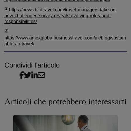
[2]
https://news.bcdtravel.com/travel-managers-take-on-
new-challenges-survey-reveals-evolving-roles-and-
responsibilities/
[3]
https://www.amexglobalbusinesstravel.com/uk/blog/sustain
able-air-travel/
Condividi l’articolo
Articoli che potrebbero interessarti