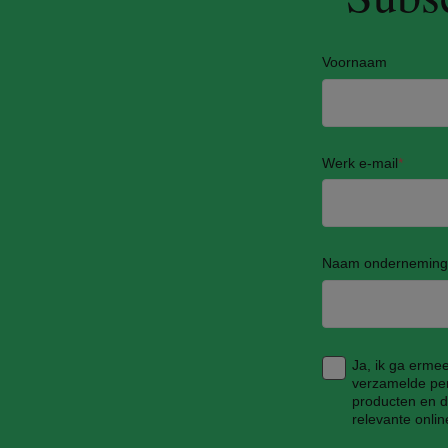
Voornaam
Werk e-mail
*
Naam onderneming
Ja, ik ga erme
verzamelde per
producten en di
relevante onli