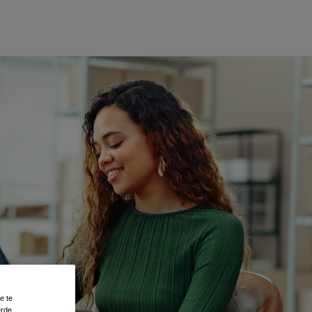
e te
erde