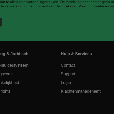
n te allen tijde worden ingetrokken. De intrekking doet echter geen a
de verwerking tot het moment van de intrekking. Meer informatie en on
ing & Juridisch
Hulp & Services
enluidersysteem
Contact
gscode
Support
kelijkheid
Login
rights
Klachtenmanagement