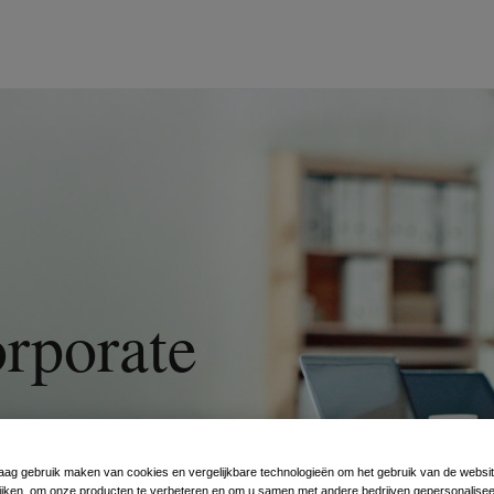
rporate
graag gebruik maken van cookies en vergelijkbare technologieën om het gebruik van de websit
ds en inzichten
jken, om onze producten te verbeteren en om u samen met andere bedrijven gepersonalise