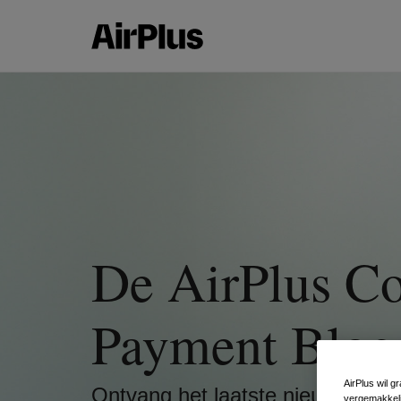
De AirPlus Co
Payment Blog
AirPlus wil 
Ontvang het laatste nieuws, tren
vergemakkeli