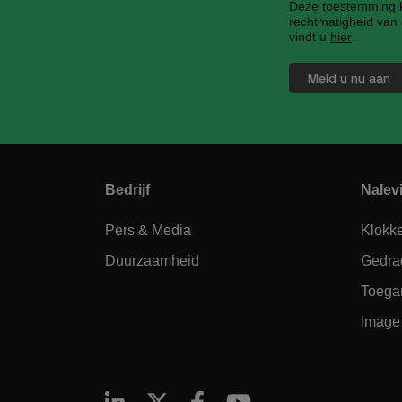
Deze toestemming ka
rechtmatigheid van 
vindt u
hier
.
Bedrijf
Nalev
Pers & Media
Klokk
Duurzaamheid
Gedra
Toegan
Image 