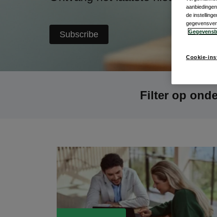
aanbiedingen 
de instellin
gegevensverwe
Gegevensb
Subscribe
Cookie-ins
Filter op ond