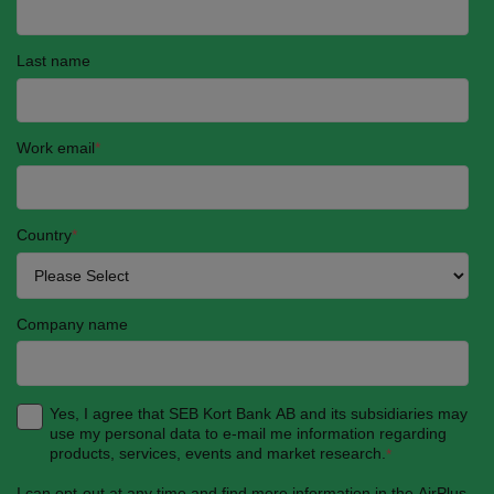
Last name
Work email
*
Country
*
Company name
Yes, I agree that SEB Kort Bank AB and its subsidiaries may
use my personal data to e-mail me information regarding
products, services, events and market research.
*
I can opt-out at any time and find more information in the AirPlus