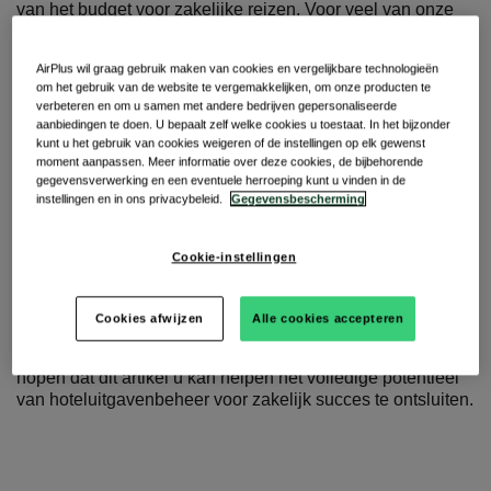
van het budget voor zakelijke reizen. Voor veel van onze
klanten is reizen zelfs de
op één na hoogste
beheersbare kostenpost
binnen de organisatie. Onlangs
AirPlus wil graag gebruik maken van cookies en vergelijkbare technologieën
hebben we ons
onderzoek naar ons toonaangevende
om het gebruik van de website te vergemakkelijken, om onze producten te
AirPlus Virtual Card-product
uitgebreid om enkele
verbeteren en om u samen met andere bedrijven gepersonaliseerde
mythes over het gebruik van Virtual Cards als een
aanbiedingen te doen. U bepaalt zelf welke cookies u toestaat. In het bijzonder
gecentraliseerde oplossing voor hotelbetalingen te
kunt u het gebruik van cookies weigeren of de instellingen op elk gewenst
begrijpen en uiteindelijk te ontkrachten.
moment aanpassen. Meer informatie over deze cookies, de bijbehorende
gegevensverwerking en een eventuele herroeping kunt u vinden in de
instellingen en in ons privacybeleid.
Gegevensbescherming
In dit artikel willen we Travel Managers voorzien van de
kennis en tools die nodig zijn om hoteluitgaven effectief te
optimaliseren. Door de strategische maatregelen uit deze
Cookie-instellingen
gids te implementeren, kunnen bedrijven hogere
kostenefficiëntie
, betere
budgetcontrole
en meer
werknemerstevredenheid
bereiken. En dat terwijl men
Cookies afwijzen
Alle cookies accepteren
voldoet aan de duty of care en gebruikmaakt van
datagestuurde inzichten voor een continue verbetering. We
hopen dat dit artikel u kan helpen het volledige potentieel
van hoteluitgavenbeheer voor zakelijk succes te ontsluiten.