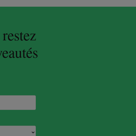
 restez
veautés