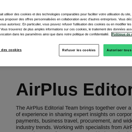
ait utiliser des cookies et des technologies comparables pour faciliter votre utilisation du site
vous proposer des offres personnalisées en collaboration avec d'autres entreprises. Vous dé
ous autorisez. En particulier, vous pouvez refuser l'utilisation des cookies ou en modifier le
 Vous trouverez de plus amples informations sur ces cookies, le traitement des données ass
vocation dans les paramètres ainsi que dans notre politique de confidentialité.
Politique de 
 des cookies
Refuser les cookies
Autoriser tous
AirPlus Edito
The AirPlus Editorial Team brings together over 
of experience in sharing expert insights on corpo
payments, business travel, procurement, and wid
industry trends. Working with specialists from Air