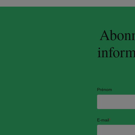
Abonne
inform
Prénom
E-mail
*