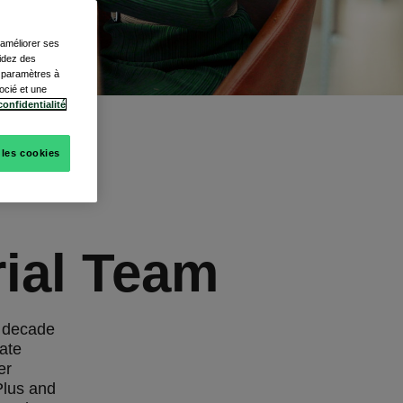
, améliorer ses
cidez des
s paramètres à
ocié et une
confidentialité
 les cookies
rial Team
a decade
rate
er
Plus and