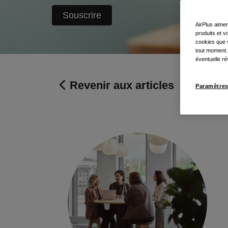
Souscrire
AirPlus aimer
produits et 
cookies que v
tout moment.
éventuelle ré
Revenir aux articles
Paramètres