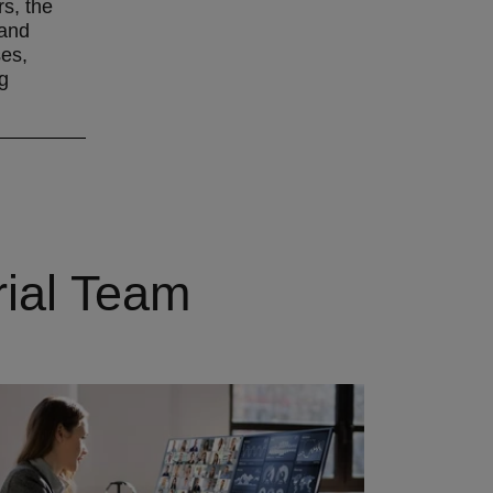
rs, the
 and
ses,
g
rial Team