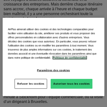
croissance des entreprises. Mais derrière chaque itinéraire
sans accroc, chaque arrivée à l’heure et chaque budget
bien maîtrisé, il y a une personne orchestrant toute la
logistique : le
travel manager
.
Leur rôle va bien au‑delà de la simple réservation de vols
AirPlus aimerait utiliser des cookies et des technologies comparables pour
ou d’hôtels. Ce sont des décideurs stratégiques et des
faciliter votre utilisation du site, améliorer ses produits et vous proposer des
analystes orientés solutions, équilibrant quotidiennement
offres personnalisées en collaboration avec d'autres entreprises. Vous
maîtrise des coûts, expérience des voyageurs, durabilité et
décidez des cookies que vous autorisez. En particulier, vous pouvez refuser
l'utilisation des cookies ou en modifier les paramètres à tout moment. Vous
conformité aux politiques internes.
trouverez de plus amples informations sur ces cookies, le traitement des
données associé et une éventuelle révocation dans les paramètres ainsi que
dans notre politique de confidentialité.
Politique de confidentialité
Matin : Gérer les réservations, les
budgets et la conformité
Paramètres des cookies
La journée commence tôt, souvent avec une vague de
Refuser les cookies
Autoriser tous les cookies
nouvelles demandes de voyage : une équipe part à Lyon
pour des réunions clients, un déplacement de dernière
minute à Stockholm pour l’équipe commerciale, ou la visite
d’un dirigeant à Bruxelles.