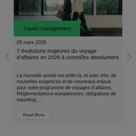
Travel management
22 août 2025
6 raisons de plébisciter le train pour ses
solument
déplacements professionnels
elle, de
Imaginons que vous ayez une réunion. Vous
njeux
vous trouvez actuellement à Paris, mais votre
aires.
rendez-vous est fixé à Amsterdam avec un
ions de
partenaire potentiel. Entre les deux villes, il y a
une dista...
Read More