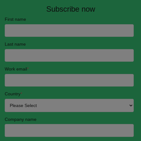
Subscribe now
First name
Last name
Work email
*
Country
*
Company name