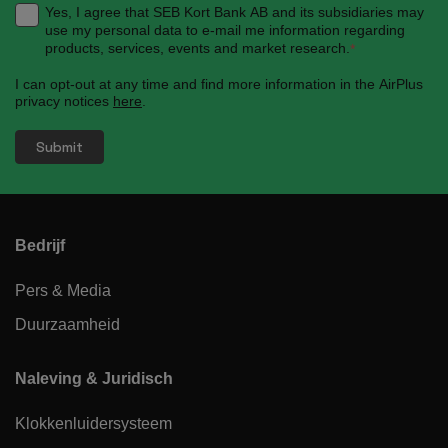
Yes, I agree that SEB Kort Bank AB and its subsidiaries may
use my personal data to e-mail me information regarding
products, services, events and market research.
*
I can opt-out at any time and find more information in the AirPlus
privacy notices
here
.
Bedrijf
Pers & Media
Duurzaamheid
Naleving & Juridisch
Klokkenluidersysteem