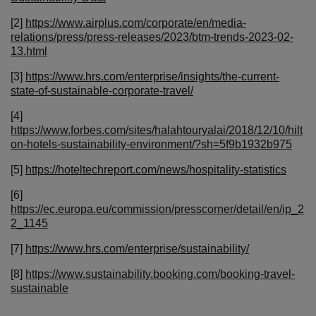
[2]
https://www.airplus.com/corporate/en/media-
relations/press/press-releases/2023/btm-trends-2023-02-
13.html
[3]
https://www.hrs.com/enterprise/insights/the-current-
state-of-sustainable-corporate-travel/
[4]
https://www.forbes.com/sites/halahtouryalai/2018/12/10/hilt
on-hotels-sustainability-environment/?sh=5f9b1932b975
[5]
https://hoteltechreport.com/news/hospitality-statistics
[6]
https://ec.europa.eu/commission/presscorner/detail/en/ip_2
2_1145
[7]
https://www.hrs.com/enterprise/sustainability/
[8]
https://www.sustainability.booking.com/booking-travel-
sustainable