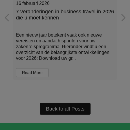
22 oktober 2025
6
Een dag uit het leven van een corporate
travel manager
Zakenreizen houden bedrijven in beweging.
Maar achter elke soepel lopende reis, elke
tijdige aankomst en elk gecontroleerd budget
staat iemand die het allemaal regisseert: de
corporate trave...
Read More
Back to all Posts