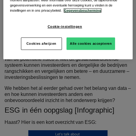
moment aanpassen. Meer informatie over deze cookies, de bijbehorende
van een bedrijf.
gegevensverwerking en een eventuele herroeping kunt u vinden in de
instellingen en in ons privacybeleid.
Gegevensbescherming
Maar hier komt het belangrijkste deel:
het wordt gebruikt
door investeerders en andere externe partijen om
Cookie-instellingen
bedrijven te rangschikken
.
Een derde partij (meestal in de beleggingssector) evalueert
Cookies afwijzen
Alle cookies accepteren
hoe een bedrijf onderwerpen op het gebied van ESG
benadert en geeft het een beoordeling of score op basis
van de potentiële risico's. Met dit gestandaardiseerde
systeem kunnen investeerders en dergelijke de bedrijven
rangschikken en vergelijken om betere – en duurzamere –
investeringsbeslissingen te nemen.
We hebben het al eerder gehad over het belang van data –
en hoe kunnen investeerders anders een
onbevooroordeeld inzicht in het onderwerp krijgen?
ESG in één oopgslag [Infographic]
Haast? Hier is een kort overzicht van ESG: