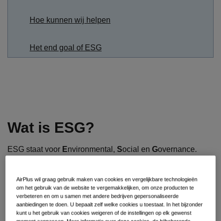
Hoe kunnen wij helpen
Het end goal of ESG
Wat is ESG?
ESG staat voor
E
nvironmental,
S
ocial en
G
overnance.
Meer specifiek is het een raamwerk dat identificeert hoe
een bedrijf deze onderwerpen benadert als onderdeel van
zijn bedrijfsstrategie.
AirPlus wil graag gebruik maken van cookies en vergelijkbare technologieën
om het gebruik van de website te vergemakkelijken, om onze producten te
verbeteren en om u samen met andere bedrijven gepersonaliseerde
Zie het als een verzamelterm die veel verschillende
aanbiedingen te doen. U bepaalt zelf welke cookies u toestaat. In het bijzonder
aspecten dekt die u zou verwachten als onderdeel van de
kunt u het gebruik van cookies weigeren of de instellingen op elk gewenst
agenda voor maatschappelijk verantwoord ondernemen