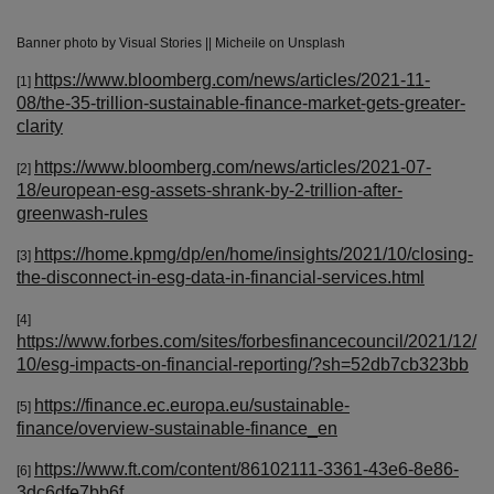
Banner photo by Visual Stories || Micheile on Unsplash
https://www.bloomberg.com/news/articles/2021-11-
[1]
08/the-35-trillion-sustainable-finance-market-gets-greater-
clarity
https://www.bloomberg.com/news/articles/2021-07-
[2]
18/european-esg-assets-shrank-by-2-trillion-after-
greenwash-rules
https://home.kpmg/dp/en/home/insights/2021/10/closing-
[3]
the-disconnect-in-esg-data-in-financial-services.html
[4]
https://www.forbes.com/sites/forbesfinancecouncil/2021/12/
10/esg-impacts-on-financial-reporting/?sh=52db7cb323bb
https://finance.ec.europa.eu/sustainable-
[5]
finance/overview-sustainable-finance_en
https://www.ft.com/content/86102111-3361-43e6-8e86-
[6]
3dc6dfe7bb6f