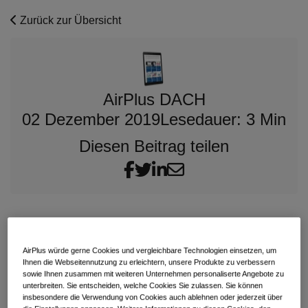
Zurück zur Übersicht
AirPlus DACH
02 Dezember 2019
Lesedauer: 3 Min
Diesen Beitrag teilen
Temporäre Wohnraumkonzepte liegen im Trend – auch
im Business Travel. Anett Gregorius, Gründerin und
AirPlus würde gerne Cookies und vergleichbare Technologien einsetzen, um
Inhaberin von Apartmentservice, über die Vorzüge
Ihnen die Webseitennutzung zu erleichtern, unsere Produkte zu verbessern
ihres Business-Angebots im Zusammenspiel mit
sowie Ihnen zusammen mit weiteren Unternehmen personaliserte Angebote zu
AirPlus.
unterbreiten. Sie entscheiden, welche Cookies Sie zulassen. Sie können
insbesondere die Verwendung von Cookies auch ablehnen oder jederzeit über