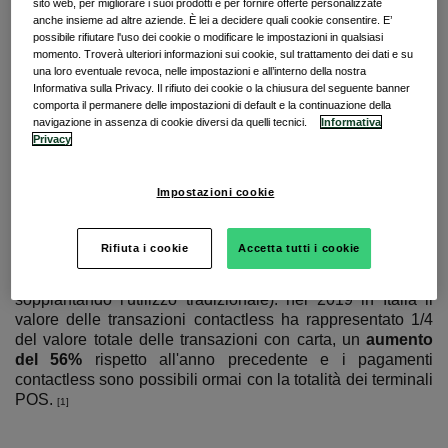
sito web, per migliorare i suoi prodotti e per fornire offerte personalizzate
viaggi aziendali.
anche insieme ad altre aziende. È lei a decidere quali cookie consentire. E’
possibile rifiutare l'uso dei cookie o modificare le impostazioni in qualsiasi
Il Covid-19 ha portato un'attenzione ancora maggiore su
momento. Troverà ulteriori informazioni sui cookie, sul trattamento dei dati e su
una loro eventuale revoca, nelle impostazioni e all’interno della nostra
queste tematiche e sulla gestione del rischio. Le Corporate
Informativa sulla Privacy. Il rifiuto dei cookie o la chiusura del seguente banner
Card possono costituire uno strumento di grande supporto
comporta il permanere delle impostazioni di default e la continuazione della
in tal senso per i viaggiatori. Vediamo come:
navigazione in assenza di cookie diversi da quelli tecnici.
Informativa
Privacy
1. Duty of Care
Impostazioni cookie
Igiene
Il pagamento tramite carta permette ai viaggiatori di evitare
Rifiuta i cookie
Accetta tutti i cookie
di maneggiare banconote e monete. Il
pagamento
touchless sta aumentando in modo vertiginoso
(spesso
soppiantando l'utilizzo tradizionale): nel 2019 in Italia il
valore delle transazioni contactless ha rappresentato 1/4
del valore totale delle transazioni con carta, un
aumento
del 56%
rispetto all'anno precedente e i pagamenti
contactless sono possibili ormai con la totalità dei terminali
POS.
[1]