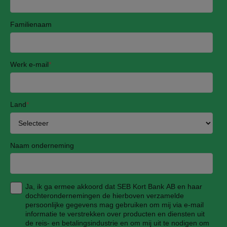
Familienaam
Werk e-mail
*
Land
*
Naam onderneming
Ja, ik ga ermee akkoord dat SEB Kort Bank AB en haar
dochterondernemingen de hierboven verzamelde
persoonlijke gegevens mag gebruiken om mij via e-mail
informatie te verstrekken over producten en diensten uit
de reis- en betalingsindustrie en om mij uit te nodigen om