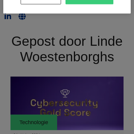
Gepost door Linde
Woestenborghs
Technologie