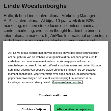
Linde Woestenborghs
Hallo, ik ben Linde, International Marketing Manager bij
AirPlus International. Al bijna 10 jaar werk ik in B2B-
marketing, met een sterke focus op klantcommunicatie,
contentmarketing, events en thought leadership binnen
internationale markten. Bij AirPlus International ondersteun
ik de Benelux-regio met content en campagnes rond
corporate payments, zakenreizen, procurement en digitale
finance oplossingen. Doorheen de jaren heb ik
AirPlus wil graag gebruik maken van cookies en vergelijkbare technologieën
meegewerkt aan meer dan 50 contentstukken over
om het gebruik van de website te vergemakkelijken, om onze producten te
onderwerpen zoals: Corporate Payments; Virtual Cards &
verbeteren en om u samen met andere bedrijven gepersonaliseerde
Digital Payments; Business Travel Management;
aanbiedingen te doen. U bepaalt zelf welke cookies u toestaat. In het bijzonder
kunt u het gebruik van cookies weigeren of de instellingen op elk gewenst
Procurement & Purchasing en B2B Finance Innovation.
moment aanpassen. Meer informatie over deze cookies, de bijbehorende
Wat mij het meest motiveert, is complexe onderwerpen
gegevensverwerking en een eventuele herroeping kunt u vinden in de
helder en toegankelijk maken. Ik geloof sterk in duidelijke,
instellingen en in ons privacybeleid.
Gegevensbescherming
praktische en klantgerichte communicatie die niet alleen
informeert, maar ook echt relevant is voor de dagelijkse
uitdagingen van professionals in finance, procurement en
Cookie-instellingen
business travel. Met mijn content wil ik trends en
ontwikkelingen binnen de sector vertalen naar inzichten
Cookies afwijzen
Alle cookies accepteren
waar lezers effectief iets aan hebben.