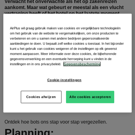
Verwacht het onverwachte als het op zakenreizen
aankomt. Maar wat gebeurt er meestal als een vlucht
vertraging heeft of het hotel op het laatste moment
annuleert?
AirPlus wil graag gebruik maken van cookies en vergelijkbare technologieën
Zakenreizigers halen angstig hun mobiele telefoons
om het gebruik van de website te vergemakkelijken, om onze producten te
tevoorschijn.
verbeteren en om u samen met andere bedrijven gepersonaliseerde
aanbiedingen te doen. U bepaalt zelf welke cookies u toestaat. In het bijzonder
kunt u het gebruik van cookies weigeren of de instellingen op elk gewenst
De telefoonlijnen van de medewerkers van de
moment aanpassen. Meer informatie over deze cookies, de bijbehorende
klantenservice beginnen te gloeien.
gegevensverwerking en een eventuele herroeping kunt u vinden in de
instellingen en in ons privacybeleid.
Gegevensbescherming
En natuurlijk wordt het ook stressvol voor reismanagers.
De waarheid is dat er veel vraag is naar snelle, realtime
Cookie-instellingen
reisupdates - en chatbottechnologie is gemaakt voor deze
scenario's.
Cookies afwijzen
Alle cookies accepteren
Wat kan het vandaag al? Wat zijn de grenzen? En hoe
kunnen bots ons in de toekomst ondersteunen?
Ontdek hoe bots ons stap voor stap vergezellen.
Planning: