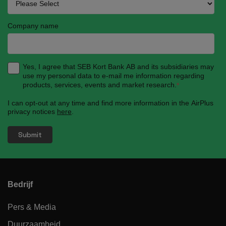
Company name
Yes, I agree that SEB Kort Bank AB and its subsidiaries may
use my personal data to e-mail me information regarding
products, services, events and market research.
*
I can opt-out at any time and find more information in the AirPlus
privacy notices
here
.
Bedrijf
Pers & Media
Duurzaamheid