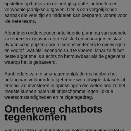
opstellen op basis van de bedrijfsgrootte, behoeften en
verwachte jaarlijkse uitgaven. Het is een vergelijkende
aanpak die veel tijd en middelen kan besparen, vooral voor
kleinere teams.
Algoritmen ondersteunen intelligente planning van soepele
zakenreizen: geavanceerde AI stelt reismanagers in staat
dynamische prijzen door reisdienstverleners te overwegen
en vooraf "wat-als"-scenario's uit te voeren. Maar zelfs het
beste algoritme is slechts zo betrouwbaar als de gegevens
waarop het is gebaseerd.
Aanbieders van reismanagementplatforms hebben het
belang van voldoende uitgebreide wereldwijde datasets al
erkend. Ze investeren in oplossingen die weten hoe ze het
meeste kunnen halen uit prijsschommelingen, lokale
weersomstandigheden en reizigersgedrag.
Onderweg chatbots
tegenkomen
Van de laatste vluchtupdates en hotelaanbevelingen tot AI-