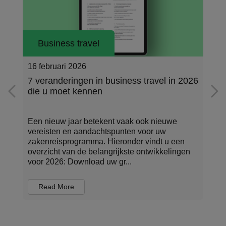
Business travel
22 oktober 2025
travel in 2026
Een dag uit het leven van een corpo
travel manager
ok nieuwe
Zakenreizen houden bedrijven in bewegi
oor uw
Maar achter elke soepel lopende reis, el
vindt u een
tijdige aankomst en elk gecontroleerd bu
ntwikkelingen
staat iemand die het allemaal regisseert:
corporate trave...
Read More